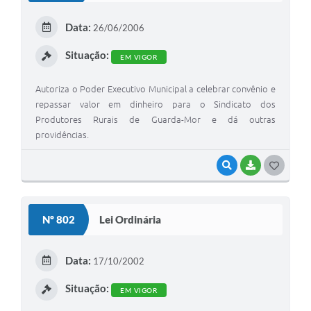
E
Data:
26/06/2006
I
Situação:
EM VIGOR
Autoriza o Poder Executivo Municipal a celebrar convênio e
repassar valor em dinheiro para o Sindicato dos
Produtores Rurais de Guarda-Mor e dá outras
providências.
VISUALIZAR
BAIXAR
G
O
S
Nº 802
Lei Ordinária
T
E
Data:
17/10/2002
I
Situação:
EM VIGOR