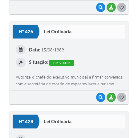
VISUALIZAR
BAIXAR
G
O
S
Nº 426
Lei Ordinária
T
E
Data:
15/08/1989
I
Situação:
EM VIGOR
Autoriza o chefe do executivo municipal a firmar convênios
com a secretária de estado de esportes lazer e turismo
VISUALIZAR
BAIXAR
G
O
S
Nº 428
Lei Ordinária
T
E