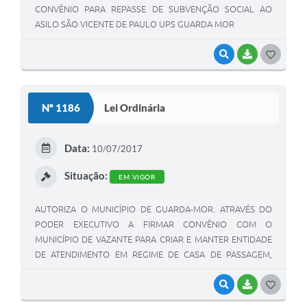
CONVÊNIO PARA REPASSE DE SUBVENÇÃO SOCIAL AO
ASILO SÃO VICENTE DE PAULO UPS GUARDA MOR
VISUALIZAR
BAIXAR
G
O
S
Nº 1186
Lei Ordinária
T
E
Data:
10/07/2017
I
Situação:
EM VIGOR
AUTORIZA O MUNICÍPIO DE GUARDA-MOR. ATRAVÉS DO
PODER EXECUTIVO A FIRMAR CONVÊNIO COM O
MUNICÍPIO DE VAZANTE PARA CRIAR E MANTER ENTIDADE
DE ATENDIMENTO EM REGIME DE CASA DE PASSAGEM,
DENOMINADO CASA DA CRIANÇA E DO ADOLESCENTE E DÁ
OUTRAS PROVIDENCIAS
VISUALIZAR
BAIXAR
G
O