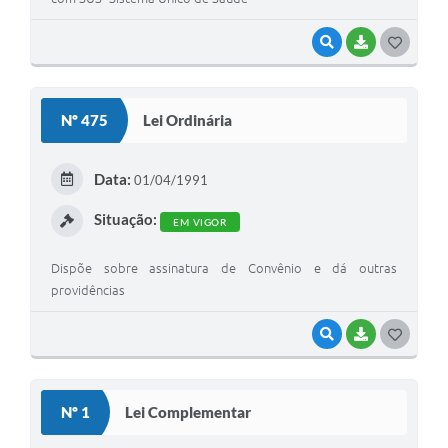
VISUALIZAR
BAIXAR
G
O
S
Nº 475
Lei Ordinária
T
E
Data:
01/04/1991
I
Situação:
EM VIGOR
Dispõe sobre assinatura de Convênio e dá outras
providências
VISUALIZAR
BAIXAR
G
O
S
Nº 1
Lei Complementar
T