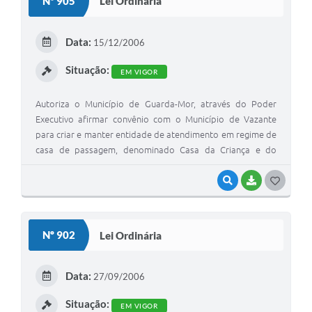
Nº 905
Lei Ordinária
T
E
Data:
15/12/2006
I
Situação:
EM VIGOR
Autoriza o Município de Guarda-Mor, através do Poder
Executivo afirmar convênio com o Município de Vazante
para criar e manter entidade de atendimento em regime de
casa de passagem, denominado Casa da Criança e do
Adolescente e dá outras providências.
VISUALIZAR
BAIXAR
G
O
S
Nº 902
Lei Ordinária
T
E
Data:
27/09/2006
I
Situação:
EM VIGOR