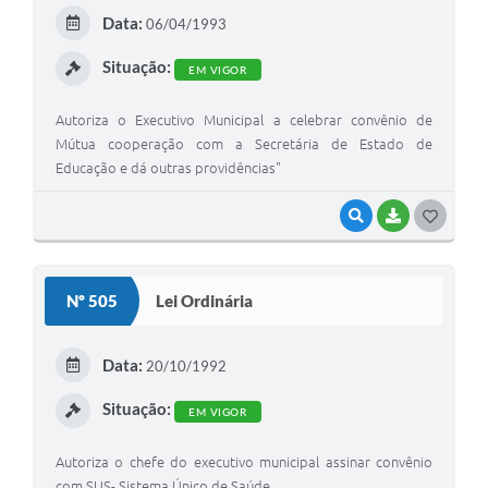
E
Data:
06/04/1993
I
Situação:
EM VIGOR
Autoriza o Executivo Municipal a celebrar convênio de
Mútua cooperação com a Secretária de Estado de
Educação e dá outras providências"
VISUALIZAR
BAIXAR
G
O
S
Nº 505
Lei Ordinária
T
E
Data:
20/10/1992
I
Situação:
EM VIGOR
Autoriza o chefe do executivo municipal assinar convênio
com SUS- Sistema Único de Saúde