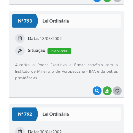
O
S
Nº 793
Lei Ordinária
T
E
Data:
13/05/2002
I
Situação:
EM VIGOR
Autoriza o Poder Executivo a firmar convênio com o
Instituto de Mineiro o de Agropecuária - IMA e dá outras
providências.
VISUALIZAR
BAIXAR
G
O
S
Nº 792
Lei Ordinária
T
E
Data:
30/04/2002