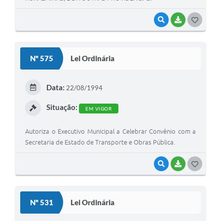
VISUALIZAR
BAIXAR
G
O
S
Nº 575
Lei Ordinária
T
E
Data:
22/08/1994
I
Situação:
EM VIGOR
Autoriza o Executivo Municipal a Celebrar Convênio com a
Secretaria de Estado de Transporte e Obras Pública.
VISUALIZAR
BAIXAR
G
O
S
Nº 531
Lei Ordinária
T