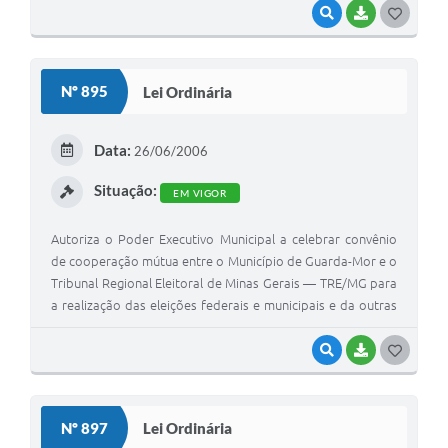
VISUALIZAR
BAIXAR
G
O
S
Nº 895
Lei Ordinária
T
E
Data:
26/06/2006
I
Situação:
EM VIGOR
Autoriza o Poder Executivo Municipal a celebrar convênio
de cooperação mútua entre o Município de Guarda-Mor e o
Tribunal Regional Eleitoral de Minas Gerais — TRE/MG para
a realização das eleições federais e municipais e da outras
providências.
VISUALIZAR
BAIXAR
G
O
S
Nº 897
Lei Ordinária
T