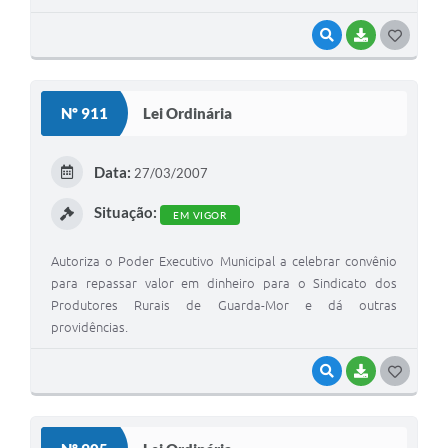
VISUALIZAR
BAIXAR
G
O
S
Nº 911
Lei Ordinária
T
E
Data:
27/03/2007
I
Situação:
EM VIGOR
Autoriza o Poder Executivo Municipal a celebrar convênio
para repassar valor em dinheiro para o Sindicato dos
Produtores Rurais de Guarda-Mor e dá outras
providências.
VISUALIZAR
BAIXAR
G
O
S