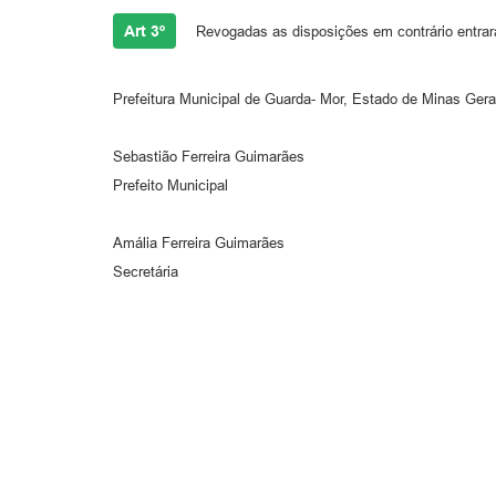
Art 3º
Revogadas as disposições em contrário entrará
Prefeitura Municipal de Guarda- Mor, Estado de Minas Ger
Sebastião Ferreira Guimarães
Prefeito Municipal
Amália Ferreira Guimarães
Secretária