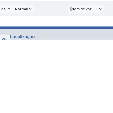
eitura:
Tom de voz:
Localização
Rua Dr. Candido Ulhoa Nº 250, Centro
CEP: 38570-000
Contato
(38) 3365-1918
prefeituraguardamor@gmail.com
Atendimento
Atendimento de Segunda-feira a Sexta-feira das 7:30 às 17:00h
CNPJ
18.277.947/0001-00
do Sistema:
3.5.3 - 19/06/2026
Portal atualizado em:
06/08/2026 15:20
Dad