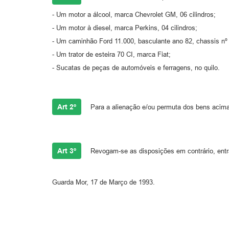
- Um motor a álcool, marca Chevrolet GM, 06 cilindros;
- Um motor à diesel, marca Perkins, 04 cilindros;
- Um caminhão Ford 11.000, basculante ano 82, chassis n
- Um trator de esteira 70 CI, marca Fiat;
- Sucatas de peças de automóveis e ferragens, no quilo.
Art 2º
Para a alienação e/ou permuta dos bens acima
Art 3º
Revogam-se as disposições em contrário, entra
Guarda Mor, 17 de Março de 1993.