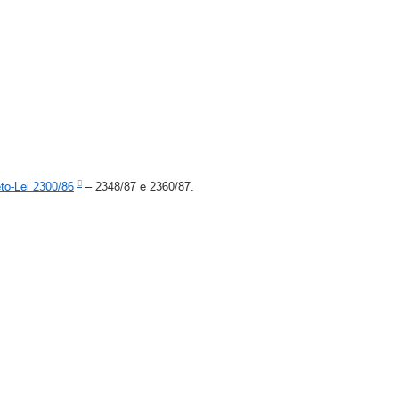
to-Lei 2300/86
– 2348/87 e 2360/87.