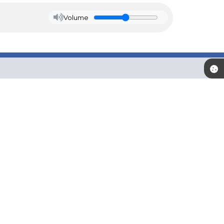
Volume
Newsletter
Inscreva-se e receba informativos
CADASTRAR
os Abertos