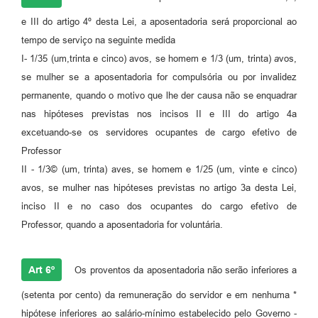
e III do artigo 4º desta Lei, a aposentadoria será proporcional ao
tempo de serviço na seguinte medida
I- 1/35 (um,trinta e cinco) avos, se homem e 1/3 (um, trinta)
a
vos,
se mulher se a aposentadoria for compulsória ou por invalidez
permanente, quando o motivo que lhe der causa não se enquadrar
nas hipóteses previstas nos incisos II e III do artigo 4a
excetuando-se os servidores ocupantes de cargo efetivo de
Professor
II - 1/3© (um, trinta) aves, se homem e 1/25 (um, vinte e cinco)
avos, se mulher nas hipóteses previstas no artigo 3a desta Lei,
inciso II e no caso dos ocupantes do cargo efetivo de
Professor, quando a aposentadoria for voluntária.
Art 6º
Os proventos da aposentadoria não serão inferiores a
(setenta por cento) da remuneração do servidor e em nenhuma *
hipótese inferiores ao salário-mínimo estabelecido pelo Governo -