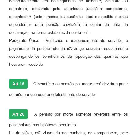
desaparecimento em consequência de acidente, desastre ou
catástrofe, declarada pela autoridade judiciária competente,
decorridos 6 (seis) -meses de ausência, será concedida a seus
dependentes uma pensão provisória, a contar da data da
declaração, na forma estabelecida nesta Lei.
Parágrafo Único - Verificado o reaparecimento do servidor, o
pagamento da pensão referida n© artigo cessará imediatamente
desobrigando os beneficiários da reposição das quantias que
houverem recebido
Art 19
O benefício da pensão por morte será devida a partir
do mês em que ocorrer o falecimento do servidor
Art 20
A pensão por morte somente reverterá entre os
pensionistas nas hipóteses seguintes:
I - da viúva, d© viúvo, da companheira, do companheiro, pele