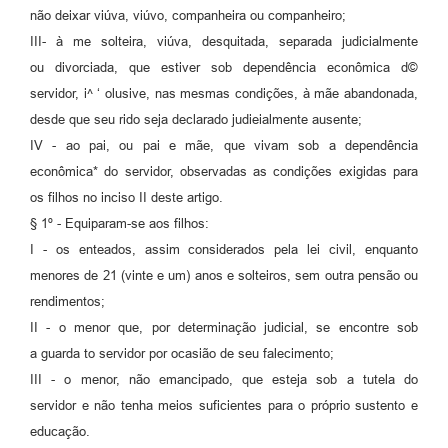
não deixar viúva, viúvo, companheira ou companheiro;
III- à me solteira, viúva, desquitada, separada judicialmente
ou divorciada, que estiver sob dependência econômica d©
servidor, i^ ‘ olusive, nas mesmas condições, à mãe abandonada,
desde que seu rido seja declarado judieialmente ausente;
IV - ao pai, ou pai e mãe, que vivam sob a dependência
econômica* do servidor, observadas as condições exigidas para
os filhos no inciso II deste artigo.
§ 1º - Equiparam-se aos filhos:
I - os enteados, assim considerados pela lei civil, enquanto
menores de 21 (vinte e um) anos e solteiros, sem outra pensão ou
rendimentos;
II - o menor que, por determinação judicial, se encontre sob
a guarda to servidor por ocasião de seu falecimento;
III - o menor, não emancipado, que esteja sob a tutela do
servidor e não tenha meios suficientes para o próprio sustento e
educação.