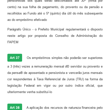
pensionistas dos quais serão descontados até 30^ (trinta por
cento) na sua folha de pagamento, do provento ou da pensão e
recolhidos ao Fundo até o 5º (quinto) dia útil do mês subsequente
ao do empréstimo efetivado
Parágrafo Único - o Prefeito Municipal regulamentará o disposto
neste artigo por proposta do Conselho de Administração do
FAPEM
Art 37
Os empréstimos simples não poderão ser superiores
a 3 (três) vezes a remuneração mensal d© servidor ou provento e
da pensa® de aposentado e pensionista e vencerão juros mensais
cor respondentes à Taxa Referencial de Juros (TRJ) na forma da
legislação Federal em vigor ou por outro índice oficial, que
ulteriormente venha substituí-lo
Art 38
A aplicação dos recursos de natureza financeira pelo