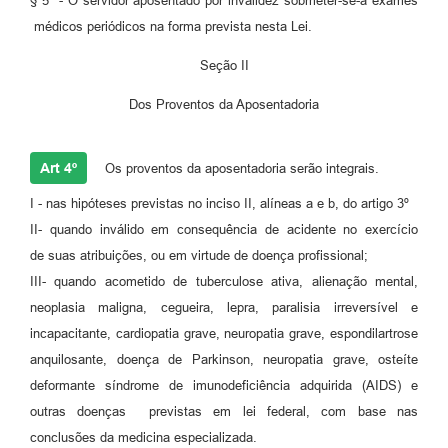
§ 5º - O servidor aposentado por invalidez sobmeter-se-a exames
médicos periódicos na forma prevista nesta Lei.
Seção II
Dos Proventos da Aposentadoria
Art 4º
Os proventos da aposentadoria serão integrais.
I - nas hipóteses previstas no inciso II, alíneas a e b, do artigo 3º
II- quando inválido em consequência de acidente no exercício
de suas atribuições, ou em virtude de doença profissional;
III- quando acometido de tuberculose ativa, alienação mental,
neoplasia maligna, cegueira, lepra, paralisia irreversível e
incapacitante, cardiopatia grave, neuropatia grave, espondilartrose
anquilosante, doença de Parkinson, neuropatia grave, osteíte
deformante síndrome de imunodeficiência adquirida (AIDS) e
outras doenças previstas em lei federal, com base nas
conclusões da medicina especializada.