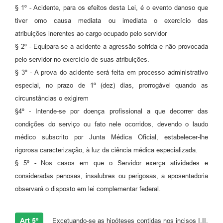
§ 1º - Acidente, para os efeitos desta Lei, é o evento danoso que
tiver omo causa mediata ou imediata o exercício das
atribuições inerentes ao cargo ocupado pelo servidor
§ 2º - Equipara-se a acidente a agressão sofrida e não provocada
pelo servidor no exercício de suas atribuições.
§ 3º - A prova do acidente será feita em processo administrativo
especial, no prazo de 1º (dez) dias, prorrogável quando as
circunstâncias o exigirem
§4º - Intende-se por doença profissional a que decorrer das
condições do serviço ou fato nele ocorridos, devendo o laudo
médico subscrito por Junta Médica Oficial, estabelecer-lhe
rigorosa caracterização, à luz da ciência médica especializada.
§ 5º - Nos casos em que o Servidor exerça atividades e
consideradas penosas, insalubres ou perigosas, a aposentadoria
observará o disposto em lei complementar federal.
Art 5º
Excetuando-se as hipóteses contidas nos incisos I,II,