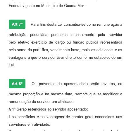
Federal vigente no Município de Guarda Mor.
Art 7º
Para fins desta Lei conceitua-se como remuneração a
retribuição pecuniária percebida mensalmente pelo servidor
pelo efetivo exercício de cargo ou função pública representada
pela soma da parti fixa, vencimento-base, mais os adicionais e as
vantagens a que o servidor tiver direito conforme estabelecido em
Lei.
Art 8º
Os proventos da aposentadoria serão revistos, na
mesma proporção e na mesma data, sempre que se modificar a
remuneração do servidor em atividade.
§ 1º Serão estendidos ao servidor aposentado:
I os benefícios e as vantagens de caráter geral concedidos aos
servidores em atividade;