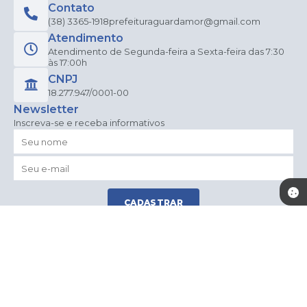
Contato
(38) 3365-1918
prefeituraguardamor@gmail.com
Atendimento
Atendimento de Segunda-feira a Sexta-feira das 7:30
às 17:00h
CNPJ
18.277.947/0001-00
Newsletter
Inscreva-se e receba informativos
CADASTRAR
Versão do Sistema:
3.5.3 - 19/06/2026
Portal atualizado em:
06/08/2026 15:20
Dados Abertos
© Copyright Instar - 2006-2026. Todos os direitos