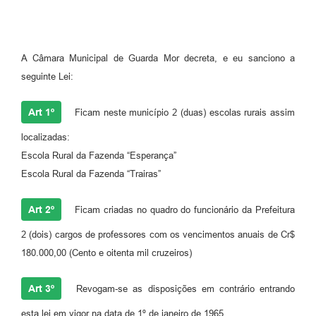
A Câmara Municipal de Guarda Mor decreta, e eu sanciono a
seguinte Lei:
Art 1º
Ficam neste município 2 (duas) escolas rurais assim
localizadas:
Escola Rural da Fazenda “Esperança”
Escola Rural da Fazenda “Trairas”
Art 2º
Ficam criadas no quadro do funcionário da Prefeitura
2 (dois) cargos de professores com os vencimentos anuais de Cr$
180.000,00 (Cento e oitenta mil cruzeiros)
Art 3º
Revogam-se as disposições em contrário entrando
esta lei em vigor na data de 1º de janeiro de 1965.