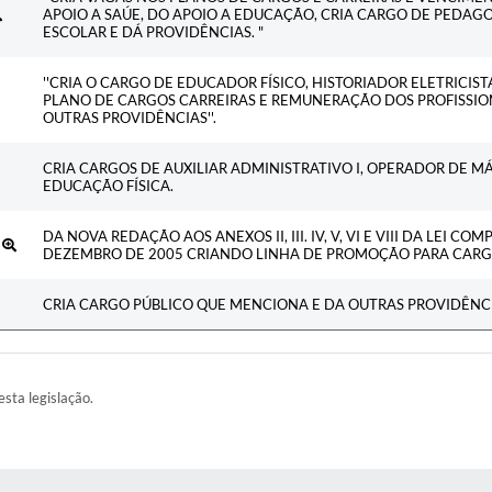
APOIO A SAÚE, DO APOIO A EDUCAÇÃO, CRIA CARGO DE PEDAG
ESCOLAR E DÁ PROVIDÊNCIAS. "
''CRIA O CARGO DE EDUCADOR FÍSICO, HISTORIADOR ELETRICIS
PLANO DE CARGOS CARREIRAS E REMUNERAÇÃO DOS PROFISSIO
OUTRAS PROVIDÊNCIAS''.
CRIA CARGOS DE AUXILIAR ADMINISTRATIVO I, OPERADOR DE MÁ
EDUCAÇÃO FÍSICA.
DA NOVA REDAÇÃO AOS ANEXOS II, III. IV, V, VI E VIII DA LEI C
8
DEZEMBRO DE 2005 CRIANDO LINHA DE PROMOÇÃO PARA CARGOS 
CRIA CARGO PÚBLICO QUE MENCIONA E DA OUTRAS PROVIDÊNCI
esta legislação.