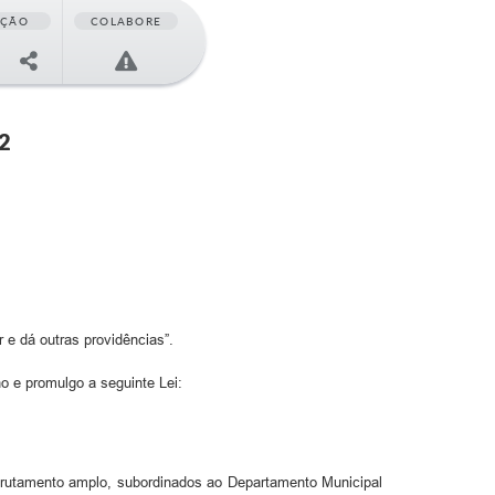
AÇÃO
COLABORE
2
 e dá outras providências”.
aprovou e eu sanciono e promulgo a seguinte Lei:
crutamento amplo, subordinados ao Departamento Municipal