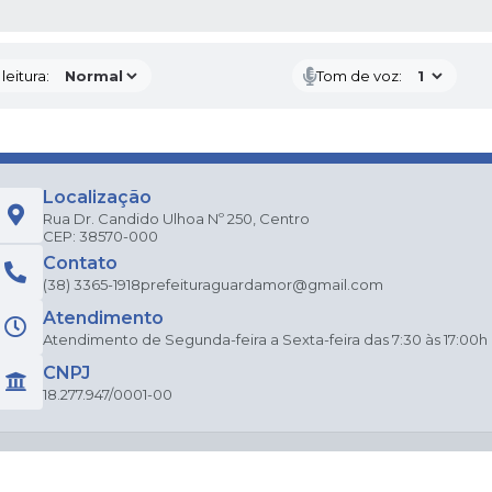
AS MÍDIAS
eitura:
Tom de voz:
Localização
Rua Dr. Candido Ulhoa Nº 250, Centro
CEP: 38570-000
Contato
(38) 3365-1918
prefeituraguardamor@gmail.com
Atendimento
Atendimento de Segunda-feira a Sexta-feira das 7:30 às 17:00h
CNPJ
18.277.947/0001-00
do Sistema:
3.5.3 - 19/06/2026
Portal atualizado em:
06/08/2026 15:20
Dad