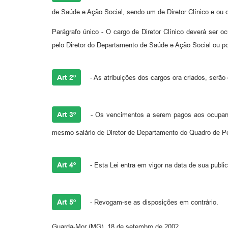
de Saúde e Ação Social, sendo um de Diretor Clínico e ou o
Parágrafo único - O cargo de Diretor Clínico deverá ser 
pelo Diretor do Departamento de Saúde e Ação Soc
Art 2º
- As atribuições dos cargos ora criados, serã
Art 3º
- Os vencimentos a serem pagos aos ocupantes 
mesmo salário de Diretor de Departamento do Quadro de P
Art 4º
- Esta Lei entra em vigor na data de sua publi
Art 5º
- Revogam-se as disposições em contrário.
Guarda-Mor (MG), 18 de setembro de 2002.