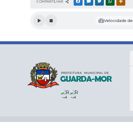
COMPARTILHAR
FACEBOOK
MESSENGER
TWITTER
WHATSAPP
OUTR
Velocidade de l
Versão 