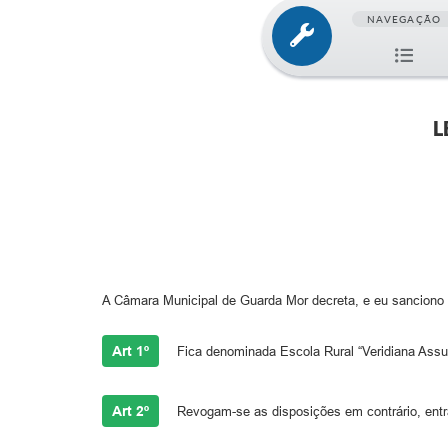
NAVEGAÇÃO
L
A Câmara Municipal de Guarda Mor decreta, e eu sanciono 
Art 1º
Fica denominada Escola Rural “Veridiana Ass
Art 2º
Revogam-se as disposições em contrário, entra