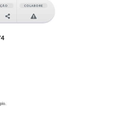
AÇÃO
COLABORE
74
pio.