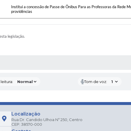
Institui a concessão de Passe de Ônibus Para as Professoras da Rede Mu
providências
esta legislação.
AS MÍDIAS
eitura:
Tom de voz:
Localização
Rua Dr. Candido Ulhoa Nº 250, Centro
CEP: 38570-000