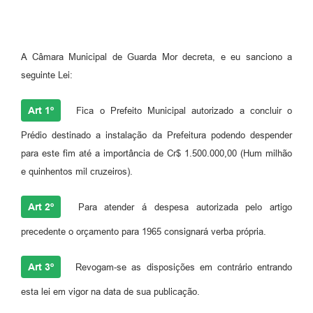
A Câmara Municipal de Guarda Mor decreta, e eu sanciono a
seguinte Lei:
Art 1º
Fica o Prefeito Municipal autorizado a concluir o
Prédio destinado a instalação da Prefeitura podendo despender
para este fim até a importância de Cr$ 1.500.000,00 (Hum milhão
e quinhentos mil cruzeiros).
Art 2º
Para atender á despesa autorizada pelo artigo
precedente o orçamento para 1965 consignará verba própria.
Art 3º
Revogam-se as disposições em contrário entrando
esta lei em vigor na data de sua publicação.