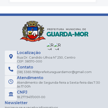
Localização
Rua Dr. Candido Ulhoa Nº 250, Centro
CEP: 38570-000
Contato
(38) 3365-1918
prefeituraguardamor@gmail.com
Atendimento
Atendimento de Segunda-feira a Sexta-feira das 7:30
às 17:00h
CNPJ
18.277.947/0001-00
Newsletter
Inscreva-se e receba informativos