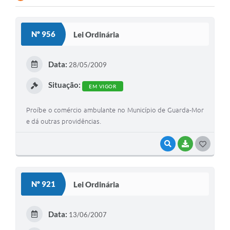
Nº 956
Lei Ordinária
Data:
28/05/2009
Situação:
EM VIGOR
Proíbe o comércio ambulante no Município de Guarda-Mor
e dá outras providências.
VISUALIZAR
BAIXAR
G
O
S
Nº 921
Lei Ordinária
T
E
Data:
13/06/2007
I