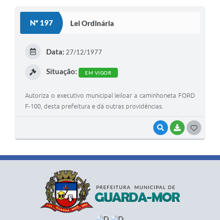
S
Nº 197
Lei Ordinária
T
E
Data:
27/12/1977
I
Situação:
EM VIGOR
Autoriza o executivo municipal leiloar a caminhoneta FORD
F-100, desta prefeitura e dá outras providências.
VISUALIZAR
BAIXAR
G
O
S
T
E
I