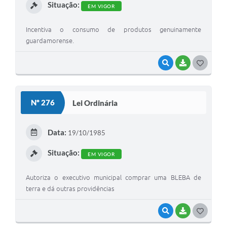
Situação:
EM VIGOR
Incentiva o consumo de produtos genuinamente
guardamorense.
VISUALIZAR
BAIXAR
G
O
S
Nº 276
Lei Ordinária
T
E
Data:
19/10/1985
I
Situação:
EM VIGOR
Autoriza o executivo municipal comprar uma BLEBA de
terra e dá outras providências
VISUALIZAR
BAIXAR
G
O