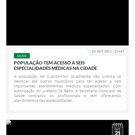
22 OUT 2021 - 21h47
SAÚDE
POPULAÇÃO TEM ACESSO A SEIS
ESPECIALIDADES MÉDICAS NA CIDADE
A população de Guarda-Mor atualmente não precisa se
deslocar até outros municípios para ter acesso a seis
importantes atendimentos médicos especializados. Com
autorização do prefeito Zé Bétio, a Secretaria Municipal de
Saúde contratou os profissionais e vem oferecendo
atendimentos nas especialidades...
OUT
21