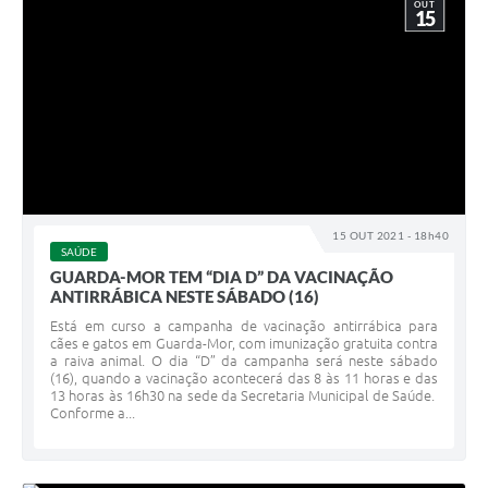
OUT
15
15 OUT 2021 - 18h40
SAÚDE
GUARDA-MOR TEM “DIA D” DA VACINAÇÃO
ANTIRRÁBICA NESTE SÁBADO (16)
Está em curso a campanha de vacinação antirrábica para
cães e gatos em Guarda-Mor, com imunização gratuita contra
a raiva animal. O dia “D” da campanha será neste sábado
(16), quando a vacinação acontecerá das 8 às 11 horas e das
13 horas às 16h30 na sede da Secretaria Municipal de Saúde.
Conforme a...