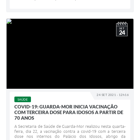
SET
24
24 SET 2021 - 12h16
SAÚDE
COVID-19: GUARDA-MOR INICIA VACINAÇÃO
COM TERCEIRA DOSE PARA IDOSOS A PARTIR DE
70 ANOS
A Secretaria de Saúde de Guarda-Mor realizou nesta quarta-
feira, dia 22, a vacinação contra a covid-19 com a terceira
dose nos internos do Palácio dos Idosos, abrigo da