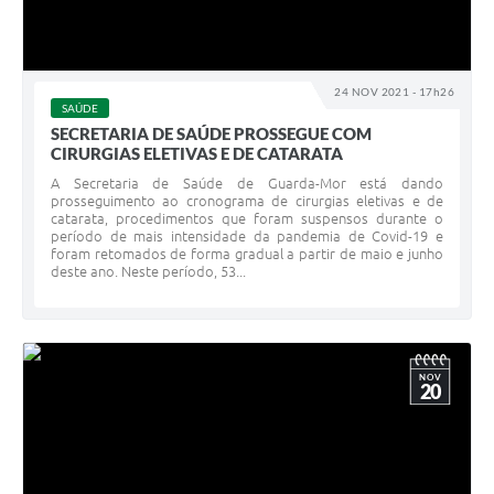
24 NOV 2021 - 17h26
SAÚDE
SECRETARIA DE SAÚDE PROSSEGUE COM
CIRURGIAS ELETIVAS E DE CATARATA
A Secretaria de Saúde de Guarda-Mor está dando
prosseguimento ao cronograma de cirurgias eletivas e de
catarata, procedimentos que foram suspensos durante o
período de mais intensidade da pandemia de Covid-19 e
foram retomados de forma gradual a partir de maio e junho
deste ano. Neste período, 53...
NOV
20