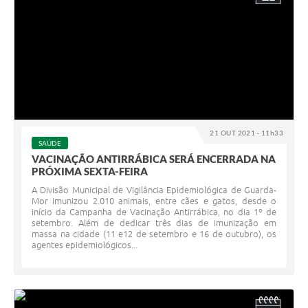
21 OUT 2021 - 11h33
SAÚDE
VACINAÇÃO ANTIRRÁBICA SERÁ ENCERRADA NA
PRÓXIMA SEXTA-FEIRA
A Divisão Municipal de Vigilância Epidemiológica de Guarda-
Mor imunizou 2.010 animais, entre cães e gatos, desde o
início da Campanha de Vacinação Antirrábica, no dia 1º de
setembro. Além de dedicar três dias de imunização em
massa na cidade (11 e12 de setembro e 16 de outubro), os
agentes epidemiológicos...