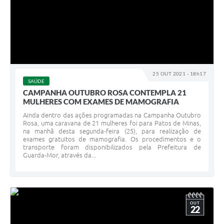
25 OUT 2021 - 18h17
SAÚDE
CAMPANHA OUTUBRO ROSA CONTEMPLA 21
MULHERES COM EXAMES DE MAMOGRAFIA
Ainda dentro das ações programadas na Campanha Outubro
Rosa, uma caravana de 21 mulheres foi para Patos de Minas,
na manhã desta segunda-feira (25), para realização de
exames gratuitos de mamografia. Os procedimentos e o
transporte foram disponibilizados pela Prefeitura de
Guarda-Mor, através da...
OUT
22