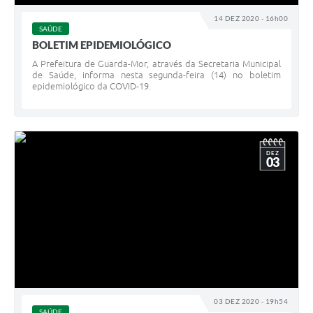
14 DEZ 2020 - 16h00
SAÚDE
BOLETIM EPIDEMIOLÓGICO
A Prefeitura de Guarda-Mor, através da Secretaria Municipal
de Saúde, informa nesta segunda-feira (14) no boletim
epidemiológico da COVID-19.
DEZ
03
03 DEZ 2020 - 19h54
SAÚDE