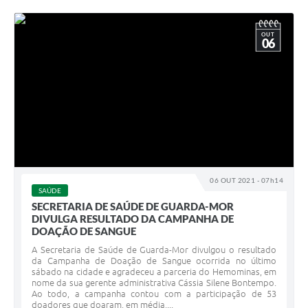
OUT
06
06 OUT 2021 - 07h14
SAÚDE
SECRETARIA DE SAÚDE DE GUARDA-MOR
DIVULGA RESULTADO DA CAMPANHA DE
DOAÇÃO DE SANGUE
A Secretaria de Saúde de Guarda-Mor divulgou o resultado
da Campanha de Doação de Sangue ocorrida no último
sábado na cidade e agradeceu a parceria do Hemominas, em
nome da sua gerente administrativa Cássia Silene Bontempo.
Ao todo, a campanha contou com a participação de 53
doadores que doaram, em média,...