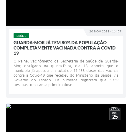
20 NOV 2021 - 16h57
SAÚDE
GUARDA-MOR JÁ TEM 80% DA POPULAÇÃO
COMPLETAMENTE VACINADA CONTRA A COVID-
19
O Painel Vacinômetro da Secretaria de Saúde de Guarda-
Mor, divulgado na quinta-feira, dia 18, aponta que o
município já aplicou um total de 11.488 doses das vacinas
contra a Covid-19 que recebeu do Ministério da Saúde, via
Governo do Estado. Os números registram que 5.759
pessoas tomaram a primeira dose...
OUT
25