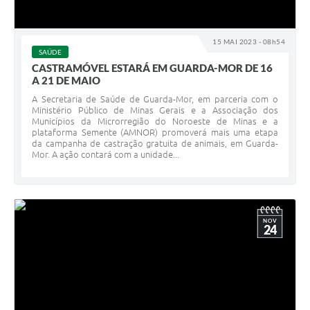
15 MAI 2023 - 08h54
SAÚDE
CASTRAMÓVEL ESTARÁ EM GUARDA-MOR DE 16
A 21 DE MAIO
A Secretaria de Saúde de Guarda-Mor, em parceria com o
Ministério Público de Minas Gerais e a Associação dos
Municípios da Microrregião do Noroeste de Minas e a
plataforma Semente (AMNOR) promoverá mais uma etapa
da campanha de castração gratuita de animais, em Guarda-
Mor. A ação contará com a unidade...
NOV
24