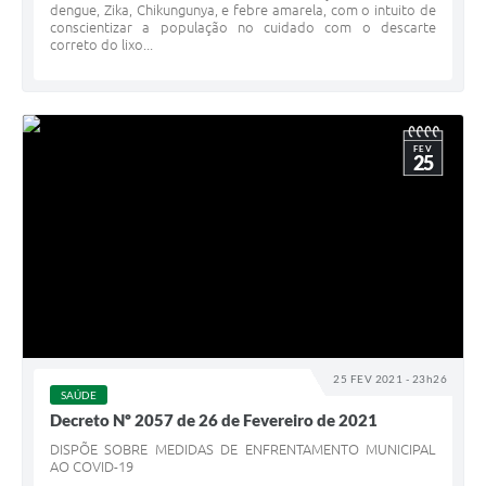
dengue, Zika, Chikungunya, e febre amarela, com o intuito de
conscientizar a população no cuidado com o descarte
correto do lixo...
FEV
25
25 FEV 2021 - 23h26
SAÚDE
Decreto Nº 2057 de 26 de Fevereiro de 2021
DISPÕE SOBRE MEDIDAS DE ENFRENTAMENTO MUNICIPAL
AO COVID-19