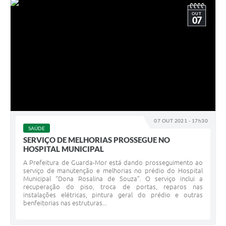
OUT
07
07 OUT 2021 - 17h30
SAÚDE
SERVIÇO DE MELHORIAS PROSSEGUE NO
HOSPITAL MUNICIPAL
A Prefeitura de Guarda-Mor está dando prosseguimento ao
serviço de manutenção e melhorias no prédio do Hospital
Municipal “Dona Rosalina de Souza”. O serviço inclui a
recuperação do piso, troca de portas, reparos nas
instalações elétricas, pintura geral do prédio e outras
benfeitorias nas estruturas...