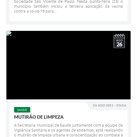
Sociedade São Vicente de Paulo. Nesta quinta-feira (23) o
município também iniciou a terceira aplicação da vacina
contra a covid-19 para...
AGO
26
26 AGO 2021 - 15h56
SAÚDE
MUTIRÃO DE LIMPEZA
A Secretaria Municipal de Saúde juntamente com a equipe de
Vigilância Sanitária e os agentes de endemias, está realizando
o mutirão de limpeza urbana e conscientização ao combate à