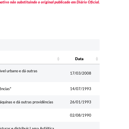
tivo não substituindo o original publicado em Diário Oficial.
Data
Data
óvel urbano e dá outras
17/03/2008
ências"
14/07/1993
áquinas e dá outras providências
26/01/1993
02/08/1990
turar e distribuir Lama Asfáltica