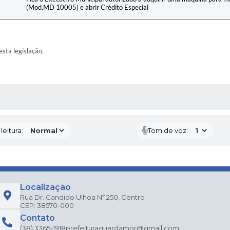
(Mod.MD 10005) e abrir Crédito Especial
esta legislação.
AS MÍDIAS
eitura:
Tom de voz:
Localização
Rua Dr. Candido Ulhoa Nº 250, Centro
CEP: 38570-000
Contato
(38) 3365-1918
prefeituraguardamor@gmail.com