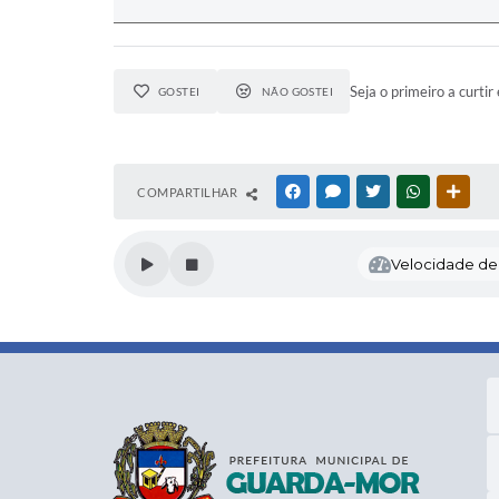
Seja o primeiro a curtir 
GOSTEI
NÃO GOSTEI
COMPARTILHAR
FACEBOOK
MESSENGER
TWITTER
WHATSAPP
OUTR
Velocidade de l