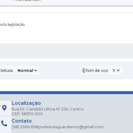
esta legislação.
AS MÍDIAS
eitura:
Tom de voz:
Localização
Rua Dr. Candido Ulhoa Nº 250, Centro
CEP: 38570-000
Contato
(38) 3365-1918
prefeituraguardamor@gmail.com