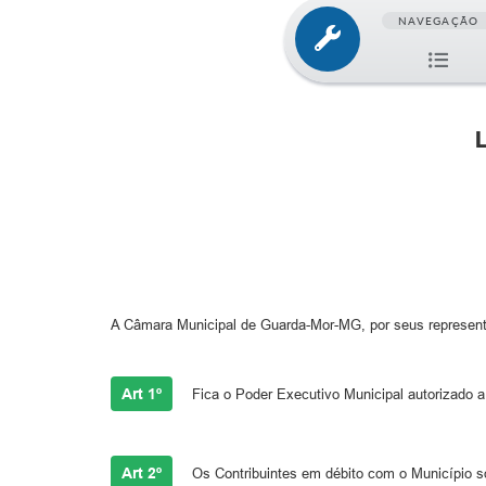
NAVEGAÇÃO
A Câmara Municipal de Guarda-Mor-MG, por seus representan
Art 1º
Fica o Poder Executivo Municipal autorizado a 
Art 2º
Os Contribuintes em débito com o Município só