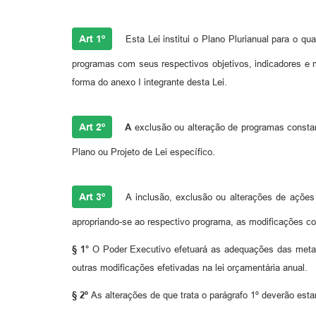
Art 1º
Esta Lei institui o Plano Plurianual para o q
programas com seus respectivos objetivos, indicadores e 
forma do anexo I integrante desta Lei.
Art 2º
A
exclusão ou alteração de programas consta
Plano ou Projeto de Lei específico.
Art 3º
A inclusão, exclusão ou alterações de ações 
apropriando-se ao respectivo programa, as modificações c
§ 1°
O
Poder Executivo efetuará as adequações das metas 
outras modificações efetivadas na lei orçamentária anual.
§ 2º
As alterações de que trata o parágrafo 1º deverão est