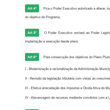
Art 4º
Fica o Poder Executivo autorizado a alterar, i
do objetivo do Programa.
Art 5º
O
Poder Executivo enviará ao Poder Legisl
implantação e execução desde plano.
Art 6º
Para consecução dos objetivos do Plano Pluria
I - Modernização e racionalização da Administração Municip
II - Revisão da legislação tributária com vistas ao crescime
III - Efetiva arrecadação dos impostos e Divida Ativa do Mu
IV - Alavancagem de recursos mediante convênios com a Uniã