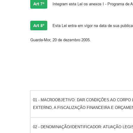
Art 7º
Integram esta Lei os anexos I - Programa de A
Art 8º
Esta Lei entra em vigor na data de sua public
Guarda-Mor, 20 de dezembro 2005.
01 - MACROOBJETIVO: DAR CONDIÇÕES AO CORPO L
EXTERNO, A FISCALIZAÇÃO FINANCEIRA E ORÇAME
02 - DENOMINAÇÃO/IDENTIFICADOR: ATUAÇÃO LEG