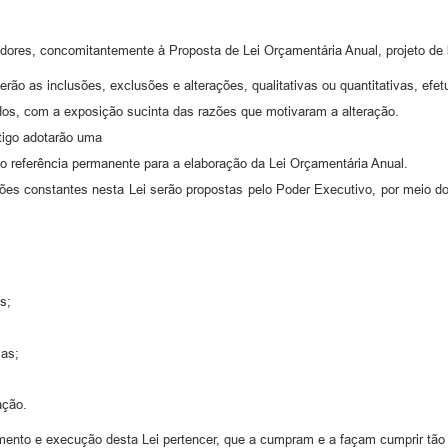
ores, concomitantemente à Proposta de Lei Orçamentária Anual, projeto de l
rão as inclusões, exclusões e alterações, qualitativas ou quantitativas, ef
ídos, com a exposição sucinta das razões que motivaram a alteração.
rtigo adotarão uma
o referência permanente para a elaboração da Lei Orçamentária Anual.
ões constantes nesta Lei serão propostas pelo Poder Executivo, por meio do pr
s;
mas;
ação.
mento e execução desta Lei pertencer, que a cumpram e a façam cumprir tão