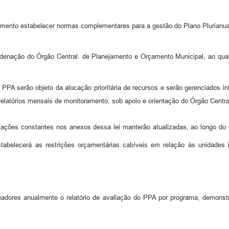
mento estabelecer normas complementares para a gestão do Plano Plurianua
enação do Órgão Central. de Planejamento e Orçamento Municipal, ao qual c
o PPA serão objeto da alocação prioritária de recursos e serão gerenciados i
relatórios mensais de monitoramento, sob apoio e orientação do Órgão Centr
ções constantes nos anexos dessa lei manterão atualizadas, ao longo do ex
tabelecerá as restrições orçamentárias cabíveis em relação às unidades
dores anualmente o relatório de avaliação do PPA por programa, demonstr