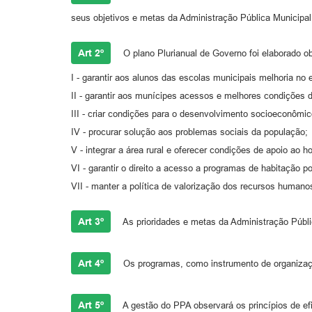
seus objetivos e metas da Administração Pública Municipal,
Art 2º
O plano Plurianual de Governo foi elaborado o
I - garantir aos alunos das escolas municipais melhoria no 
II - garantir aos munícipes acessos e melhores condições 
III - criar condições para o desenvolvimento socioeconômic
IV - procurar solução aos problemas sociais da população;
V - integrar a área rural e oferecer condições de apoio ao
VI - garantir o direito a acesso a programas de habitação p
VII - manter a política de valorização dos recursos humanos
Art 3º
As prioridades e metas da Administração Públic
Art 4º
Os programas, como instrumento de organização
Art 5º
A gestão do PPA observará os princípios de ef