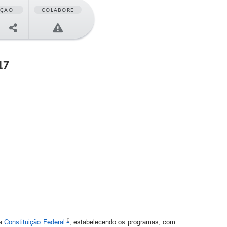
AÇÃO
COLABORE
17
da
Constituição Federal
, estabelecendo os programas, com