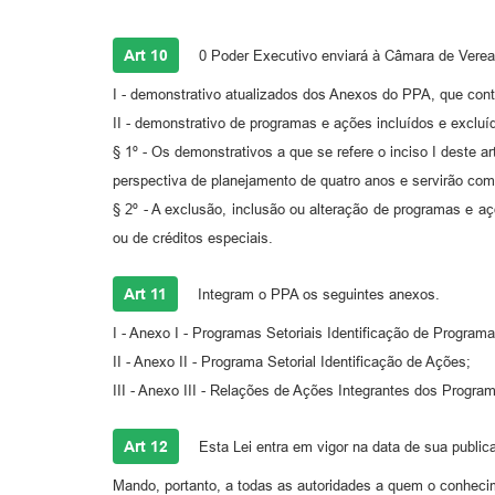
Art 10
0 Poder Executivo enviará à Câmara de Veread
I - demonstrativo atualizados dos Anexos do PPA, que conte
II - demonstrativo de programas e ações incluídos e exclu
§ 1º - Os demonstrativos a que se refere o inciso I deste a
perspectiva de planejamento de quatro anos e servirão com
§ 2º - A exclusão, inclusão ou alteração de programas e aç
ou de créditos especiais.
Art 11
Integram o PPA os seguintes anexos.
I - Anexo I - Programas Setoriais Identificação de Programa
II - Anexo II - Programa Setorial Identificação de Ações;
III - Anexo III - Relações de Ações Integrantes dos Progra
Art 12
Esta Lei entra em vigor na data de sua public
Mando, portanto, a todas as autoridades a quem o conheci