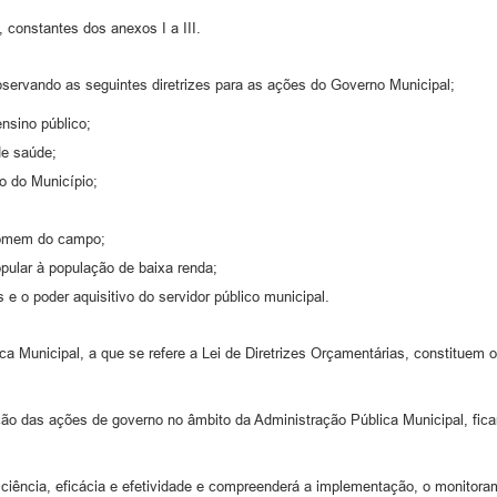
 constantes dos anexos I a III.
bservando as seguintes diretrizes para as ações do Governo Municipal;
ensino público;
de saúde;
o do Município;
 homem do campo;
opular à população de baixa renda;
 e o poder aquisitivo do servidor público municipal.
a Municipal, a que se refere a Lei de Diretrizes Orçamentárias, constituem o
 das ações de governo no âmbito da Administração Pública Municipal, ficam
iciência, eficácia e efetividade e compreenderá a implementação, o monitora