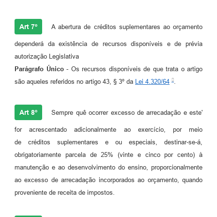
Art 7º
A abertura de créditos suplementares ao orçamento
dependerá da existência de recursos disponíveis e de prévia
autorização Legislativa
Parágrafo Único
- Os recursos disponíveis de que trata o artigo
são aqueles referidos no artigo 43, § 3º da
Lei 4.320/64
.
Art 8º
Sempre quê ocorrer excesso de arrecadação e este'
for acrescentado adicionalmente ao exercício, por meio
de créditos suplementares e ou especiais, destinar-se-á,
obrigatoriamente parcela de 25% (vinte e cinco por cento) à
manutenção e ao desenvolvimento do ensino, proporcionalmente
ao excesso de arrecadação incorporados ao orçamento, quando
proveniente de receita de impostos.