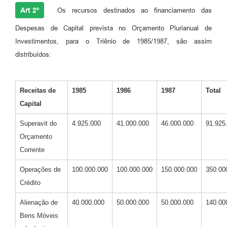
Art 2º
Os recursos destinados ao financiamento das
Despesas de Capital prevista no Orçamento Plurianual de
Investimentos, para o Triênio de 1985/1987, são assim
distribuídos:
Receitas de
1985
1986
1987
Total
Capital
Superavit do
4.925.000
41.000.000
46.000.000
91.925
Orçamento
Corrente
Operações de
100.000.000
100.000.000
150.000.000
350.00
Crédito
Alienação de
40.000.000
50.000.000
50.000.000
140.00
Bens Móveis