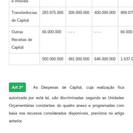
e Imóveis
Transferências
283.075.000
300.000.000
400.000.000
989.07
de Capital
Outras
66.000.000
- - -
- - -
66.000
Receitas de
Capital
500.000.000
491.000.000
646.000.000
1.637.
Art 3º
As Despesas de Capital, cuja realização fica
autorizada por está lei, são discriminadas segundo as Unidades
Orçamentárias constantes do quadro anexo e programadas com
base nos recursos considerados disponíveis, previstos no artigo
anterior.