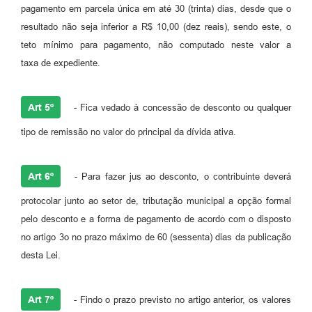
pagamento em parcela única em até 30 (trinta) dias, desde que o
resultado não seja inferior a R$ 10,00 (dez reais), sendo este, o
teto mínimo para pagamento, não computado neste valor a
taxa de expediente.
Art 5º
- Fica vedado à concessão de desconto ou qualquer
tipo de remissão no valor do principal da dívida ativa.
Art 6º
- Para fazer jus ao desconto, o contribuinte deverá
protocolar junto ao setor de, tributação municipal a opção formal
pelo desconto e a forma de pagamento de acordo com o disposto
no artigo 3o no prazo máximo de 60 (sessenta) dias da publicação
desta Lei.
Art 7º
- Findo o prazo previsto no artigo anterior, os valores