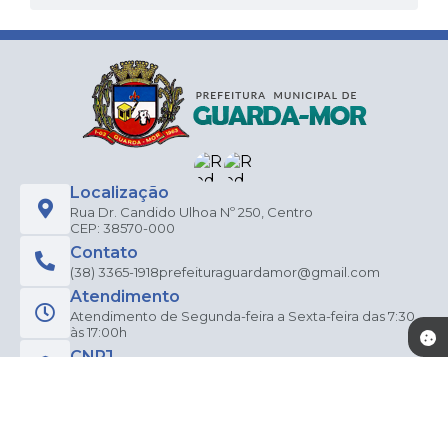
Localização
Rua Dr. Candido Ulhoa Nº 250, Centro
CEP: 38570-000
Contato
(38) 3365-1918
prefeituraguardamor@gmail.com
Atendimento
Atendimento de Segunda-feira a Sexta-feira das 7:30
às 17:00h
CNPJ
18.277.947/0001-00
Newsletter
Inscreva-se e receba informativos