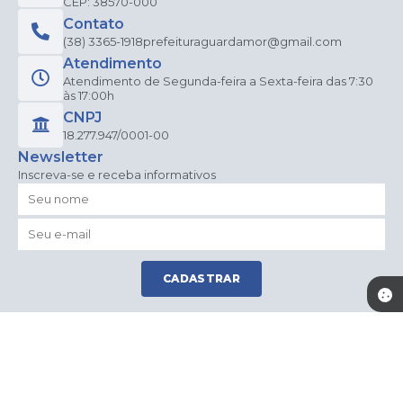
CEP: 38570-000
Contato
(38) 3365-1918
prefeituraguardamor@gmail.com
Atendimento
Atendimento de Segunda-feira a Sexta-feira das 7:30
às 17:00h
CNPJ
18.277.947/0001-00
Newsletter
Inscreva-se e receba informativos
CADASTRAR
Versão do Sistema:
3.5.3 - 19/06/2026
Portal atualizado em:
06/08/2026 15:20
Dados Abertos