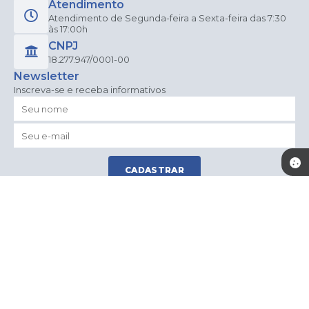
Atendimento
Atendimento de Segunda-feira a Sexta-feira das 7:30
às 17:00h
CNPJ
18.277.947/0001-00
Newsletter
Inscreva-se e receba informativos
CADASTRAR
Versão do Sistema:
3.5.3 - 19/06/2026
Portal atualizado em:
03/08/2026 14:10
Dados Abertos
© Copyright Instar - 2006-2026. Todos os direitos
reservados -
Instar Tecnologia