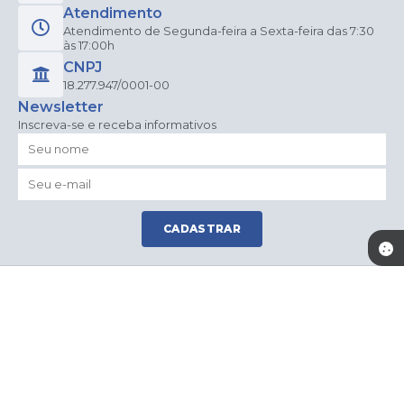
Atendimento
Atendimento de Segunda-feira a Sexta-feira das 7:30
às 17:00h
CNPJ
18.277.947/0001-00
Newsletter
Inscreva-se e receba informativos
CADASTRAR
Versão do Sistema:
3.5.3 - 19/06/2026
Portal atualizado em:
06/08/2026 15:20
Dados Abertos
© Copyright Instar - 2006-2026. Todos os direitos
reservados -
Instar Tecnologia