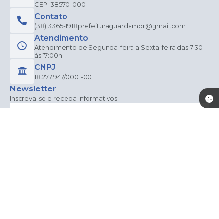
CEP: 38570-000
Contato
(38) 3365-1918
prefeituraguardamor@gmail.com
Atendimento
Atendimento de Segunda-feira a Sexta-feira das 7:30
às 17:00h
CNPJ
18.277.947/0001-00
Newsletter
Inscreva-se e receba informativos
CADASTRAR
Versão do Sistema:
3.5.3 - 19/06/2026
Portal atualizado em:
06/08/2026 15:20
Dados Abertos