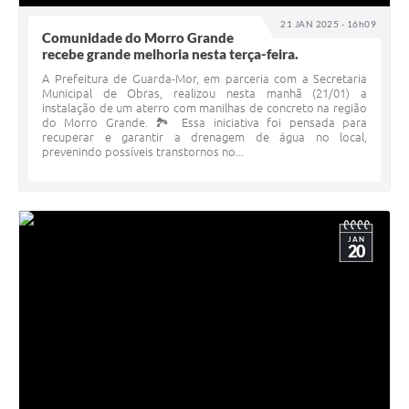
21 JAN 2025 - 16h09
Comunidade do Morro Grande
recebe grande melhoria nesta terça-feira.
A Prefeitura de Guarda-Mor, em parceria com a Secretaria
Municipal de Obras, realizou nesta manhã (21/01) a
instalação de um aterro com manilhas de concreto na região
do Morro Grande. 🏞️ Essa iniciativa foi pensada para
recuperar e garantir a drenagem de água no local,
prevenindo possíveis transtornos no...
JAN
20