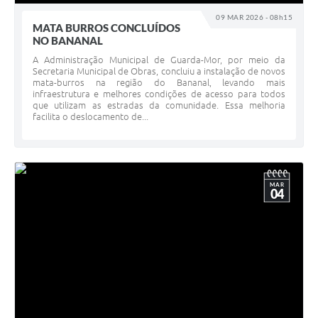
09 MAR 2026 - 08h15
MATA BURROS CONCLUÍDOS
NO BANANAL
A Administração Municipal de Guarda-Mor, por meio da
Secretaria Municipal de Obras, concluiu a instalação de novos
mata-burros na região do Bananal, levando mais
infraestrutura e melhores condições de acesso para todos
que utilizam as estradas da comunidade. Essa melhoria
facilita o deslocamento de...
MAR
04