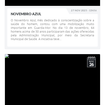
27 NOV 2025 - 13h56
NOVEMBRO AZUL
O Novembro Azul, mês dedicado à conscientização sobre a
saúde do homem, contou com uma mobilização muito
importante em Guarda-Mor. No dia 13 de novembro, 64
homens acima de 50 anos participaram das ações oferecidas
pela Administração Municipal, por meio da Secretaria
Municipal de Saúde. A iniciativa teve...
NOV
26