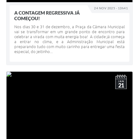
24 NOV 2025 - 13h41
A CONTAGEM REGRESSIVA JÁ
COMEÇOU!
Nos dias 30 e 31 de dezembro, a Praça da Câmara Municipal
vai se transformar em um grande ponto de encontro para
celebrar a virada com muita energia boa! A cidade já começa
a entrar no clima, e a Administração Municipal está
preparando tudo com muito carinho para entregar uma festa
especial, do jeitinho...
JAN
21