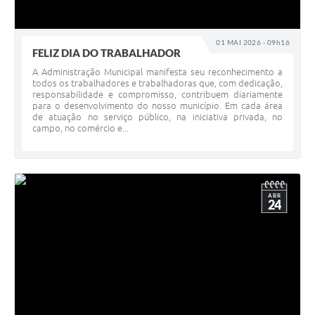
01 MAI 2026 - 09h16
FELIZ DIA DO TRABALHADOR
A Administração Municipal manifesta seu reconhecimento a
todos os trabalhadores e trabalhadoras que, com dedicação,
responsabilidade e compromisso, contribuem diariamente
para o desenvolvimento do nosso município. Em cada área
de atuação no serviço público, na iniciativa privada, no
campo, no comércio e...
ABR
24