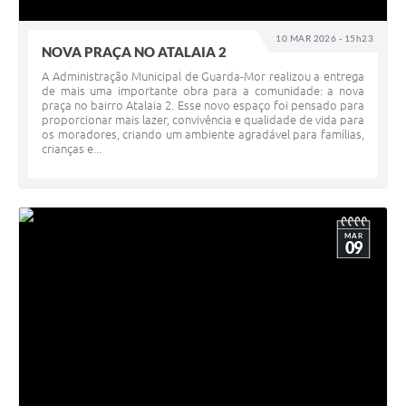
10 MAR 2026 - 15h23
NOVA PRAÇA NO ATALAIA 2
A Administração Municipal de Guarda-Mor realizou a entrega
de mais uma importante obra para a comunidade: a nova
praça no bairro Atalaia 2. Esse novo espaço foi pensado para
proporcionar mais lazer, convivência e qualidade de vida para
os moradores, criando um ambiente agradável para famílias,
crianças e...
MAR
09