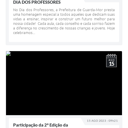
DIA DOS PROFESSORES
No Dia dos Professores, a Prefeitura de Guarda-Mor presta
uma homenagem especial a todos aqueles que dedicam suas
vidas a ensinar, inspirar e construir um futuro melhor para
nossa cidade! Cada aula, cada conselho e cada sorriso fazem
a diferença no crescimento de nossas crianças e jovens. Hoje
celebramos...
AGO
15
15 AGO 2023 - 09h21
Participação da 2° Edição da