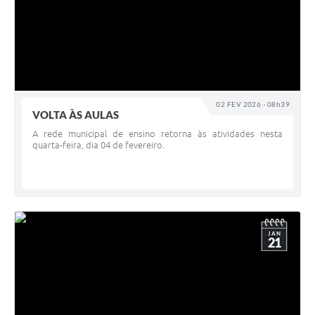
02 FEV 2026 - 08h39
VOLTA ÀS AULAS
A rede municipal de ensino retorna às atividades nesta
quarta-feira, dia 04 de fevereiro.
JAN
21