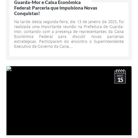
Guarda-Mor e Caixa Econômica
Federal: Parceria que Impulsiona Novas
Conquistas!
Na tarde desta segunda-feira, dia 13 de janeiro de 2025, foi
realizada uma importante reunião na Prefeitura de Guarda-
Mor, contando com a presença de representantes da Caixa
Econômica Federal para discutir novas parcerias
estratégicas. Participaram do encontro o Superintendente
Executivo de Governo da Caixa,...
OUT
15