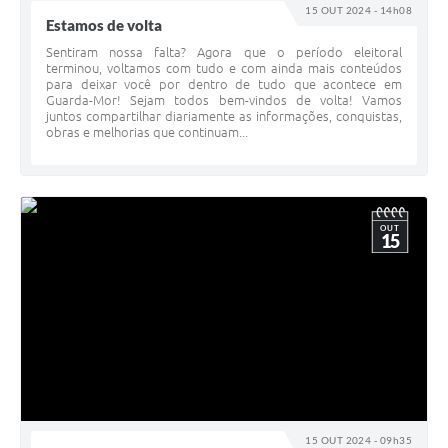
15 OUT 2024 - 14h08
Estamos de volta
Sentiram nossa falta? Agora que o período eleitoral
terminou, voltamos com tudo e com ainda mais conteúdos
para deixar você por dentro de tudo que acontece em
Guarda-Mor! Sejam todos bem-vindos de volta! Vamos
juntos compartilhar diariamente as informações, conquistas,
obras e melhorias que continuam...
OUT
15
15 OUT 2024 - 09h35