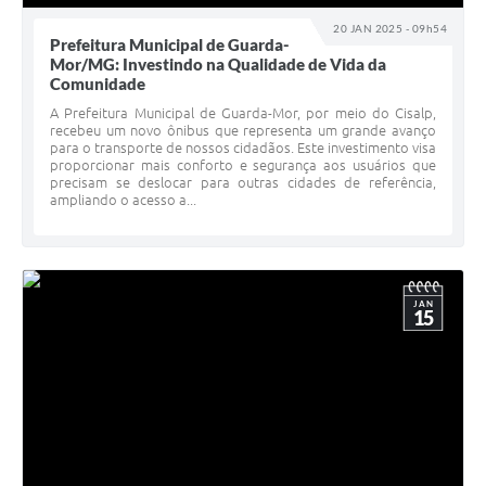
20 JAN 2025 - 09h54
Prefeitura Municipal de Guarda-
Mor/MG: Investindo na Qualidade de Vida da
Comunidade
A Prefeitura Municipal de Guarda-Mor, por meio do Cisalp,
recebeu um novo ônibus que representa um grande avanço
para o transporte de nossos cidadãos. Este investimento visa
proporcionar mais conforto e segurança aos usuários que
precisam se deslocar para outras cidades de referência,
ampliando o acesso a...
JAN
15