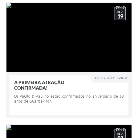
FEV
19
19 FEV 2026 - 12h12
A PRIMEIRA ATRAÇÃO
CONFIRMADA!
Di Paullo & Paulino estão confirmados no aniversário de 63
anos de Guarda-Mor.
FEV