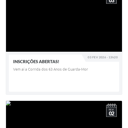
03
03 FEV 2026 - 13h20
INSCRIÇÕES ABERTAS!
Vem aí a Corrida dos 63 Anos de Guarda-Mor
FEV
02