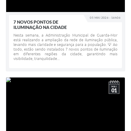
05 MAI 2026 - 16h06
7 NOVOS PONTOS DE
ILUMINAÇÃO NA CIDADE
Nesta semana, a Administração Municipal de Guarda-Mor
está realizando a ampliação da rede de iluminação pública,
levando mais claridade e segurança para a população. 💡 Ao
todo, estão sendo instalados 7 novos pontos de iluminação
em diferentes regiões da cidade, garantindo mais
visibilidade, tranquilidade...
MAI
01