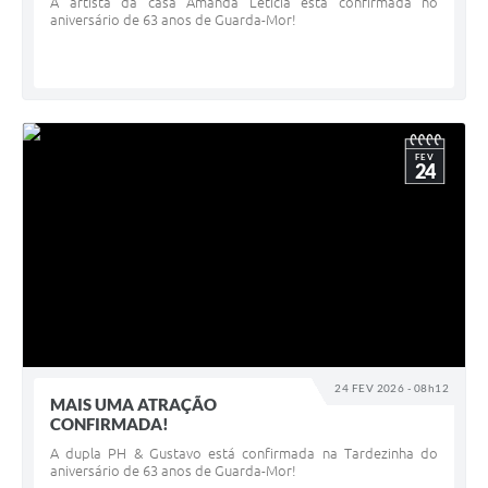
A artista da casa Amanda Letícia está confirmada no
aniversário de 63 anos de Guarda-Mor!
FEV
24
24 FEV 2026 - 08h12
MAIS UMA ATRAÇÃO
CONFIRMADA!
A dupla PH & Gustavo está confirmada na Tardezinha do
aniversário de 63 anos de Guarda-Mor!