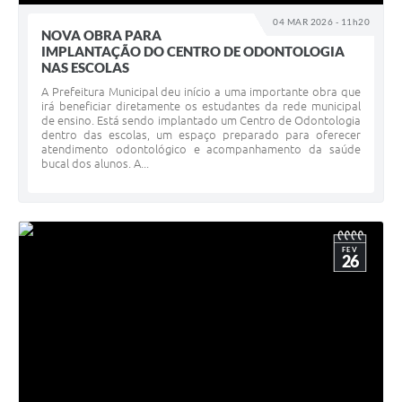
04 MAR 2026 - 11h20
NOVA OBRA PARA
IMPLANTAÇÃO DO CENTRO DE ODONTOLOGIA
NAS ESCOLAS
A Prefeitura Municipal deu início a uma importante obra que
irá beneficiar diretamente os estudantes da rede municipal
de ensino. Está sendo implantado um Centro de Odontologia
dentro das escolas, um espaço preparado para oferecer
atendimento odontológico e acompanhamento da saúde
bucal dos alunos. A...
FEV
26