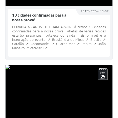
26 FEV 2026 - 15h37
13 cidades confirmadas para a
nossa prova!
CORRIDA 63 ANOS DE GUARDA-MOR Já temos 13 cidades
confirmadas para a nossa prova! Atletas de várias regiões
estarão presentes, fortalecendo ainda mais o nível e a
integração do evento: 📍 Brasilândia de Minas 📍 Brasília 📍
Catalão 📍 Coromandel 📍 Guarda-Mor 📍 Itapira 📍 João
Pinheiro 📍 Paracatu 📍...
FEV
25