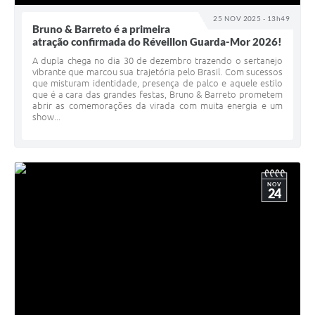
25 NOV 2025 - 13h49
Bruno & Barreto é a primeira
atração confirmada do Réveillon Guarda-Mor 2026!
A dupla chega no dia 30 de dezembro trazendo o sertanejo
vibrante que marcou sua trajetória pelo Brasil. Com sucessos
que misturam identidade, presença de palco e aquele estilo
que é a cara das grandes festas, Bruno & Barreto prometem
abrir as comemorações da virada com muita energia e um
show...
NOV
24