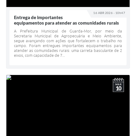
16 ABR 2026 - 10h47
Entrega de importantes
equipamentos para atender as comunidades rurais
A Prefeitura Municipal de Guarda-Mor, por meio da
Secretaria Municipal de Agropecuária e Meio Ambiente,
segue avançando com ações que fortalecem o trabalho no
campo. Foram entregues importantes equipamentos para
atender as comunidades rurais: uma carreta basculante de 2
eixos, com capacidade de 7...
MAR
10