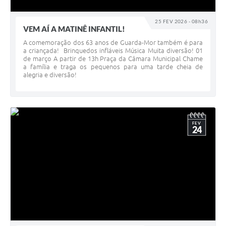
25 FEV 2026 - 08h36
VEM AÍ A MATINÊ INFANTIL!
A comemoração dos 63 anos de Guarda-Mor também é para
a criançada! Brinquedos infláveis Música Muita diversão! 01
de março A partir de 13h Praça da Câmara Municipal Chame
a família e traga os pequenos para uma tarde cheia de
alegria e diversão!
FEV
24