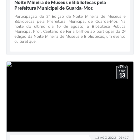
Noite Mineira de Museus e Bibliotecas pela
Prefeitura Municipal de Guarda-Mor.
Participação da 2° Edição da Noite Mineira de Museus e
Bibliotecas pela Prefeitura Municipal de Guarda-Mor. Na
noite do último dia 10 de agosto, a Biblioteca Pública
Municipal Prof. Caetano de Faria brilhou ao participar da 2ª
edição da Noite Mineira de Museus e Bibliotecas, um evento
cultural que...
AGO
13
13 AGO 2023 - 09h17