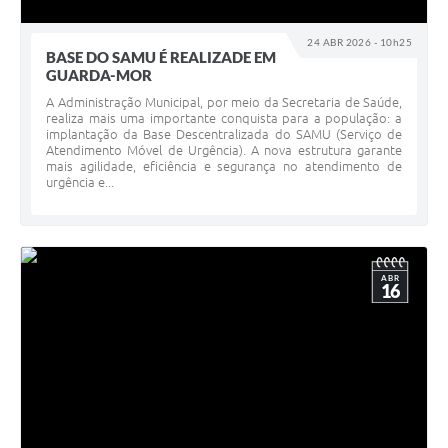
24 ABR 2026 - 10h25
BASE DO SAMU É REALIZADE EM
GUARDA-MOR
A Administração Municipal, por meio da Secretaria de Saúde,
realiza mais uma importante conquista para a população: a
implantação da Base Descentralizada do SAMU (Serviço de
Atendimento Móvel de Urgência). A nova estrutura garante
mais agilidade, eficiência e segurança no atendimento de
urgência e...
ABR
16