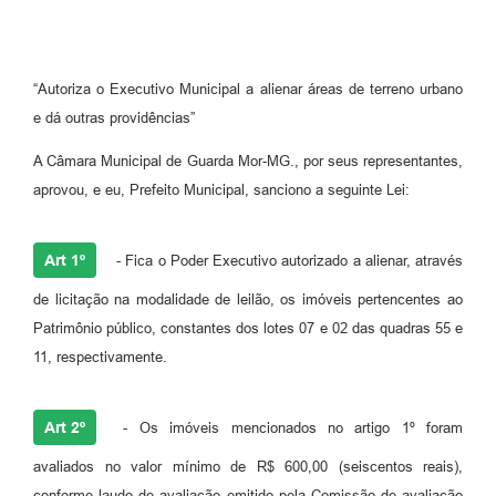
“Autoriza o Executivo Municipal a alienar áreas de terreno urbano
e dá outras providências”
A Câmara Municipal de Guarda Mor-MG., por seus representantes,
aprovou, e eu, Prefeito Municipal, sanciono a seguinte Lei:
Art 1º
- Fica o Poder Executivo autorizado a alienar, através
de licitação na modalidade de leilão, os imóveis pertencentes ao
Patrimônio público, constantes dos lotes 07 e 02 das quadras 55 e
11, respectivamente.
Art 2º
- Os imóveis mencionados no artigo 1º foram
avaliados no valor mínimo de R$ 600,00 (seiscentos reais),
conforme laudo de avaliação emitido pela Comissão de avaliação