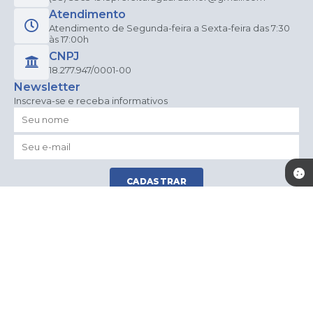
Atendimento
Atendimento de Segunda-feira a Sexta-feira das 7:30
às 17:00h
CNPJ
18.277.947/0001-00
Newsletter
Inscreva-se e receba informativos
CADASTRAR
Versão do Sistema:
3.5.3 - 19/06/2026
Portal atualizado em:
06/08/2026 15:20
Dados Abertos
© Copyright Instar - 2006-2026. Todos os direitos
reservados -
Instar Tecnologia