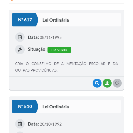
Nº 617
Lei Ordinária
Data:
08/11/1995
Situação:
EM VIGOR
CRIA O CONSELHO DE ALIMENTAÇÃO ESCOLAR E DA
OUTRAS PROVIDÊNCIAS.
VISUALIZAR
BAIXAR
G
O
S
Nº 510
Lei Ordinária
T
E
Data:
20/10/1992
I