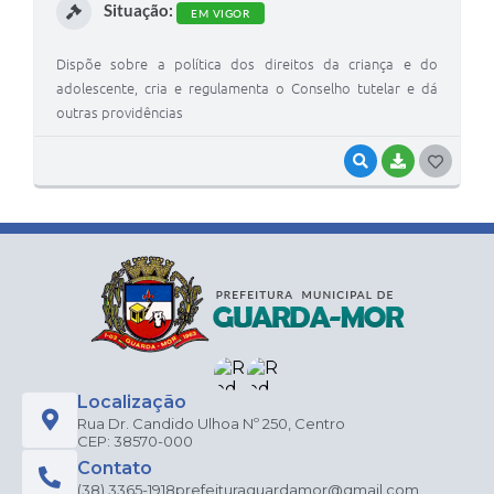
Situação:
EM VIGOR
Dispõe sobre a política dos direitos da criança e do
adolescente, cria e regulamenta o Conselho tutelar e dá
outras providências
VISUALIZAR
BAIXAR
G
O
S
T
E
I
Localização
Rua Dr. Candido Ulhoa Nº 250, Centro
CEP: 38570-000
Contato
(38) 3365-1918
prefeituraguardamor@gmail.com