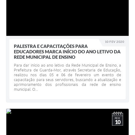
10 FEV 2020
PALESTRA E CAPACITAÇÕES PARA
EDUCADORES MARCA INÍCIO DO ANO LETIVO DA
REDE MUNICIPAL DE ENSINO
Para dar início ao ano letivo da Rede Municipal de Ensino, a
Prefeitura de Guarda-Mor, através Secretaria de Educação,
realizou nos dias 05 e 06 de fevereiro um evento de
capacitação para seus servidores, buscando a atualização e
aprimoramento dos profissionais da rede de ensino
municipal. O...
FEV
10