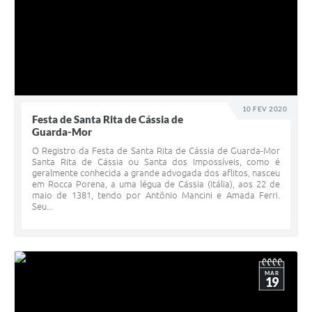
10 FEV 2020
Festa de Santa Rita de Cássia de
Guarda-Mor
O Registro da Festa de Santa Rita de Cássia de Guarda-Mor
Santa Rita de Cássia ou Santa dos Impossíveis, como é
geralmente conhecida a grande advogada dos aflitos, nasceu
em Rocca Porena, a uma légua de Cássia (Itália), aos 22 de
maio de 1381, tendo por Antônio Mancini e Amada Ferri.
Seu...
MAR
19