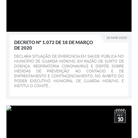
18 MAR 2020
DECRETO Nº 1.072 DE 18 DE MARÇO
DE 2020
DECLARA SITUAÇÃO DE EMERGNCIA EM SAÚDE PÚBLICA NO
MUNICÍPIO DE GUARDA MOR/MG EM RAZÃO DE SURTO DE
DOENÇA. RESPIRATÓRIA CORONAVIRUS E DISPÕE SOBRE
MEDIDAS DE PREVENÇÃO AO CONTAGIO E DE
ENFRENTAMENTO E CONTINGENCIAMENTO, NO ÂMBITO DO
PODER EXECUTIVO MUNICIPAL DE GUARDA MOR/MG E
INSTITUI O COMITÉ...
FEV
10