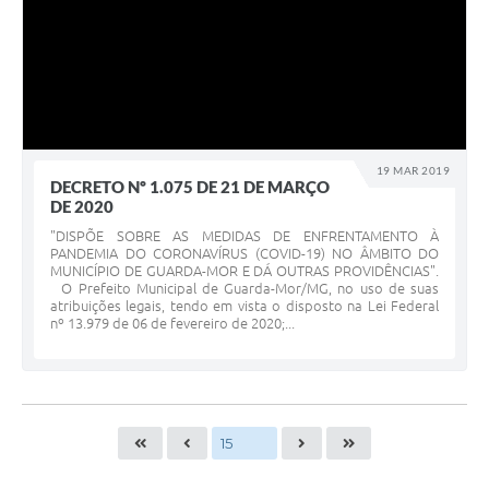
19 MAR 2019
DECRETO Nº 1.075 DE 21 DE MARÇO
DE 2020
"DISPÕE SOBRE AS MEDIDAS DE ENFRENTAMENTO À
PANDEMIA DO CORONAVÍRUS (COVID-19) NO ÂMBITO DO
MUNICÍPIO DE GUARDA-MOR E DÁ OUTRAS PROVIDÊNCIAS".
O Prefeito Municipal de Guarda-Mor/MG, no uso de suas
atribuições legais, tendo em vista o disposto na Lei Federal
nº 13.979 de 06 de fevereiro de 2020;...