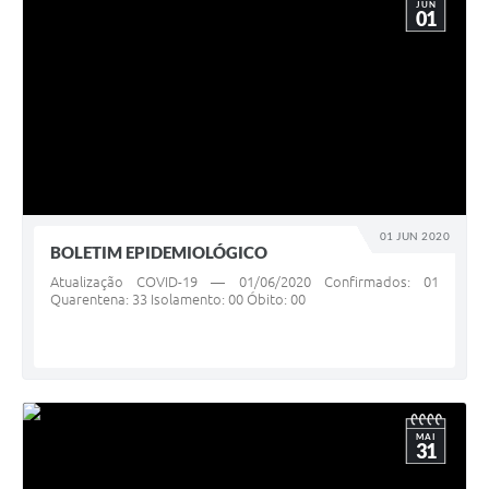
JUN
01
01 JUN 2020
BOLETIM EPIDEMIOLÓGICO
Atualização COVID-19 — 01/06/2020 Confirmados: 01
Quarentena: 33 Isolamento: 00 Óbito: 00
MAI
31