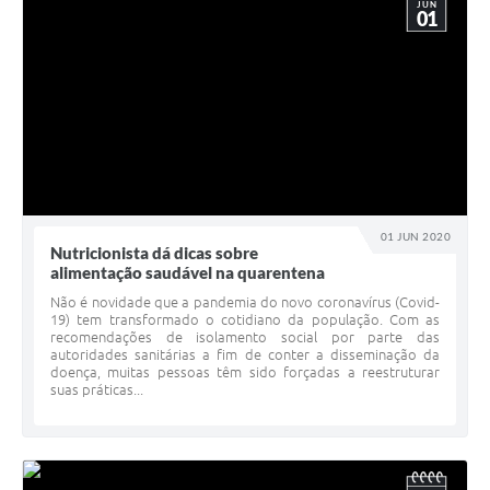
JUN
01
01 JUN 2020
Nutricionista dá dicas sobre
alimentação saudável na quarentena
Não é novidade que a pandemia do novo coronavírus (Covid-
19) tem transformado o cotidiano da população. Com as
recomendações de isolamento social por parte das
autoridades sanitárias a fim de conter a disseminação da
doença, muitas pessoas têm sido forçadas a reestruturar
suas práticas...