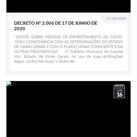
17 JUN 2020
DECRETO Nº 2.006 DE 17 DE JUNHO DE
2020
''DISPÕE SOBRE MEDIDAS DE ENFRENTAMENTO AO COVID-
19 EM CONSONÂNCIA COM AS DETERMINAÇÕES DO ESTADO
DE MINAS GERAIS E COM O PLANO MINAS CONSCIENTE E DA
OUTRAS PROVIDENCIAS". O Prefeito Municipal de Guarda
Mor, Estado de Minas Gerais, no uso de suas atribuições
legais, conforme inciso V doArt.86...
JUN
16