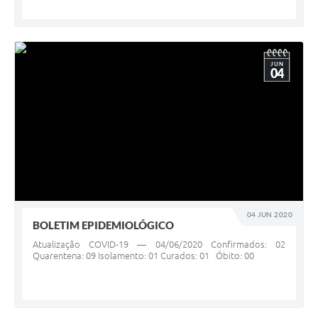
JUN
04
04 JUN 2020
BOLETIM EPIDEMIOLÓGICO
Atualização COVID-19 — 04/06/2020 Confirmados: 02
Quarentena: 09 Isolamento: 01 Curados: 01 Óbito: 00