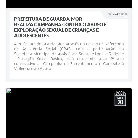
20 MAI 2020
PREFEITURA DE GUARDA-MOR
REALIZA CAMPANHA CONTRA O ABUSO E
EXPLORAÇÃO SEXUAL DE CRIANÇAS E
ADOLESCENTES
A Prefeitura de Guarda-Mor, através do Centro de Referência
de Assistência Social (CRAS), com a participação da
Secretaria Municipal de Assistência Social e toda a Rede de
Proteção Social Básica, está realizando pelo 4º ano
consecutivo a Campanha de Enfrentamento e Combate à
Violência e ao Abuso...
MAI
20