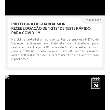
19 MAI 2020
PREFEITURA DE GUARDA-MOR
RECEBE DOAÇÃO DE “KITS” DE TESTE RÁPIDO
PARA COVID-19
Na última sexta-feira, representantes da empresa NEXA, de
Vazante, estiveram no Gabinete da Prefeitura para
realizarem a entrega de 05 caixas de “Kits” de testes rápidos
para a COVID-19. Cada caixa contêm 20 “kits” totalizando
então 100 testes rápidos a serem utilizados, de acordo com
o protocolo...
MAR
24