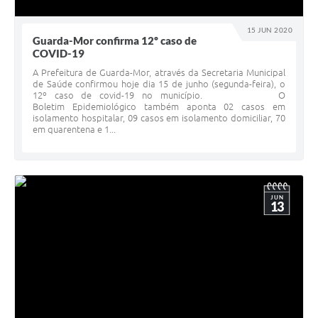
15 JUN 2020
Guarda-Mor confirma 12º caso de
COVID-19
A Prefeitura de Guarda-Mor, através da Secretaria Municipal
de Saúde confirmou hoje dia 15 de junho (segunda-feira), o
12º caso de covid-19 no município. O
Boletim Epidemiológico também aponta 02 casos em
isolamento hospitalar, 09 casos em isolamento domiciliar, 70
em quarentena e 1...
JUN
13