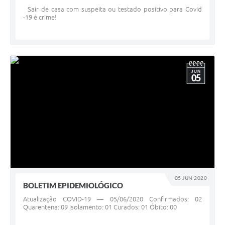
Sair de casa com suspeita ou testado positivo para Covid
-19 é crime!
JUN
05
05 JUN 2020
BOLETIM EPIDEMIOLÓGICO
Atualização COVID-19 — 05/06/2020 Confirmados: 02
Quarentena: 09 Isolamento: 01 Curados: 01 Óbito: 00