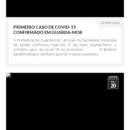
21 MAI 2020
PRIMEIRO CASO DE COVID-19
CONFIRMADO EM GUARDA-MOR
A Prefeitura de Guarda-Mor, através da Secretaria Municipal
de Saúde confirmou hoje dia 21 de maio (quinta-feira), o
primeiro caso de covid-19 no município. O Boletim
Epidemiológico também aponta 5 casos suspeitos.
MAI
20