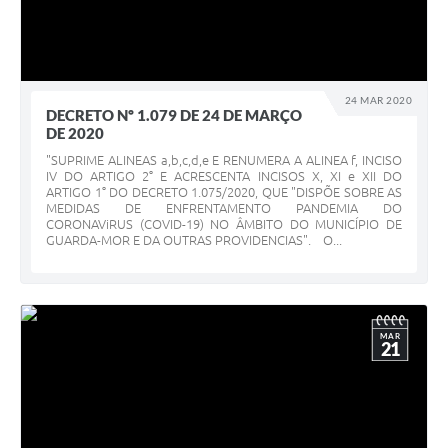
24 MAR 2020
DECRETO Nº 1.079 DE 24 DE MARÇO
DE 2020
"SUPRIME ALINEAS a,b,c,d,e E RENUMERA A ALINEA f, INCISO
IV DO ARTIGO 2° E ACRESCENTA INCISOS X, XI e XII DO
ARTIGO 1° DO DECRETO 1.075/2020, QUE "DISPÕE SOBRE AS
MEDIDAS DE ENFRENTAMENTO PANDEMIA DO
CORONAViRUS (COVID-19) NO ÂMBITO DO MUNICÍPIO DE
GUARDA-MOR E DA OUTRAS PROVIDENCIAS". O...
MAR
21