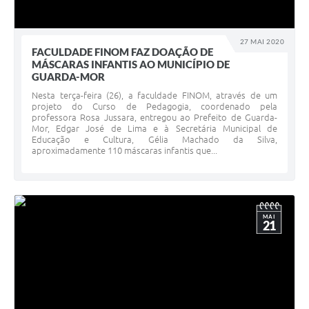
27 MAI 2020
FACULDADE FINOM FAZ DOAÇÃO DE
MÁSCARAS INFANTIS AO MUNICÍPIO DE
GUARDA-MOR
Nesta terça-feira (26), a faculdade FINOM, através de um
projeto do Curso de Pedagogia, coordenado pela
professora Rosa Jussara, entregou ao Prefeito de Guarda-
Mor, Edgar José de Lima e à Secretária Municipal de
Educação e Cultura, Gélia Machado da Silva,
aproximadamente 110 máscaras infantis que...
MAI
21