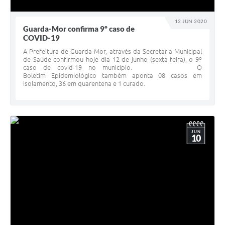
12 JUN 2020
Guarda-Mor confirma 9º caso de
COVID-19
A Prefeitura de Guarda-Mor, através da Secretaria Municipal
de Saúde confirmou hoje dia 12 de junho (sexta-feira), o 9º
caso de covid-19 no município. O
Boletim Epidemiológico também aponta 08 casos em
isolamento, 36 em quarentena e 1 curado.
JUN
10