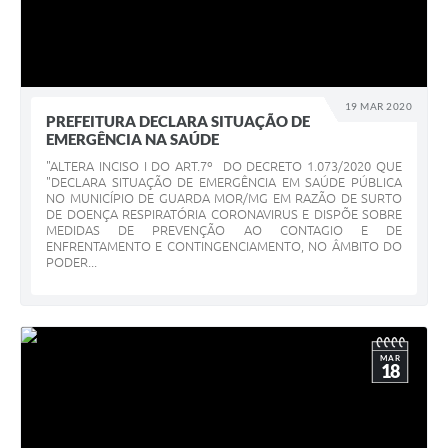
19 MAR 2020
PREFEITURA DECLARA SITUAÇÃO DE
EMERGÊNCIA NA SAÚDE
"ALTERA INCISO I DO ART.7º DO DECRETO 1.073/2020 QUE
"DECLARA SITUAÇÃO DE EMERGÊNCIA EM SAÚDE PÚBLICA
NO MUNICÍPIO DE GUARDA MOR/MG EM RAZÃO DE SURTO
DE DOENÇA RESPIRATÓRIA CORONAVIRUS E DISPÕE SOBRE
MEDIDAS DE PREVENÇÃO AO CONTAGIO E DE
ENFRENTAMENTO E CONTINGENCIAMENTO, NO ÂMBITO DO
PODER...
MAR
18