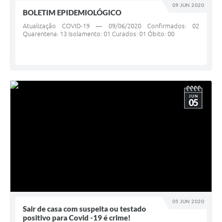
09 JUN 2020
BOLETIM EPIDEMIOLÓGICO
Atualização COVID-19 — 09/06/2020 Confirmados: 02
Quarentena: 13 Isolamento: 01 Curados: 01 Óbito: 00
JUN
05
05 JUN 2020
Sair de casa com suspeita ou testado
positivo para Covid -19 é crime!