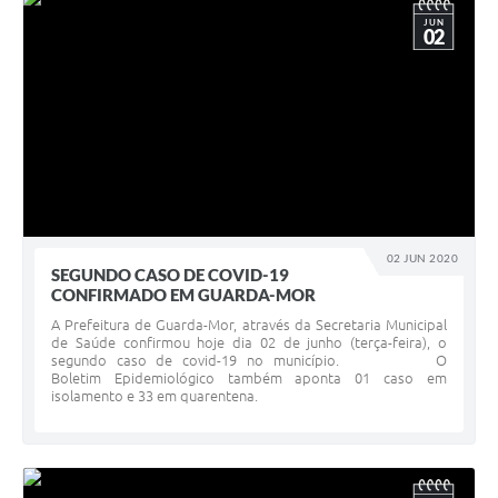
JUN
02
02 JUN 2020
SEGUNDO CASO DE COVID-19
CONFIRMADO EM GUARDA-MOR
A Prefeitura de Guarda-Mor, através da Secretaria Municipal
de Saúde confirmou hoje dia 02 de junho (terça-feira), o
segundo caso de covid-19 no município. O
Boletim Epidemiológico também aponta 01 caso em
isolamento e 33 em quarentena.