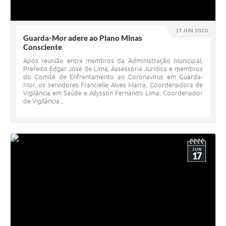
17 JUN 2020
Guarda-Mor adere ao Plano Minas
Consciente
Após reunião entre membros da Administração Municipal,
Prefeito Edgar José de Lima, Assessoria Jurídica e membros
do Comitê de Enfrentamento ao Coronavírus em Guarda-
Mor, os servidores Francielle Alves Marra, Coordenadora de
Vigilância em Saúde e Allysson Fernando Lima, Coordenador
de Vigilância...
JUN
17