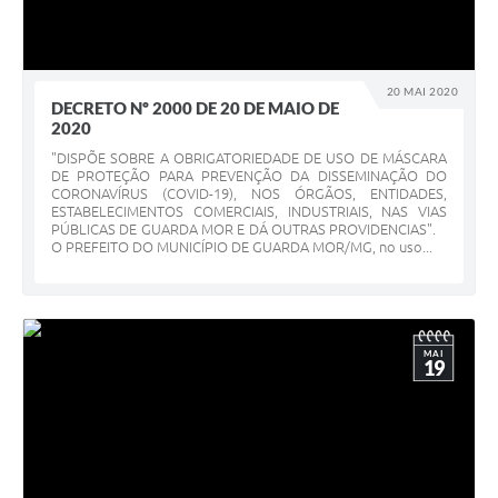
20 MAI 2020
DECRETO Nº 2000 DE 20 DE MAIO DE
2020
"DISPÕE SOBRE A OBRIGATORIEDADE DE USO DE MÁSCARA
DE PROTEÇÃO PARA PREVENÇÃO DA DISSEMINAÇÃO DO
CORONAVÍRUS (COVID-19), NOS ÓRGÃOS, ENTIDADES,
ESTABELECIMENTOS COMERCIAIS, INDUSTRIAIS, NAS VIAS
PÚBLICAS DE GUARDA MOR E DÁ OUTRAS PROVIDENCIAS".
O PREFEITO DO MUNICÍPIO DE GUARDA MOR/MG, no uso...
MAI
19