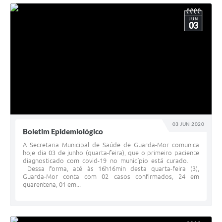
JUN
03
03 JUN 2020
Boletim Epidemiológico
A Secretaria Municipal de Saúde de Guarda-Mor comunica
hoje dia 03 de junho (quarta-feira), que o primeiro paciente
diagnosticado com covid-19 no município está curado.
Dessa forma, até às 16h16min desta quarta-feira (3),
Guarda-Mor conta com 02 casos confirmados, 24 em
quarentena, 01 em...