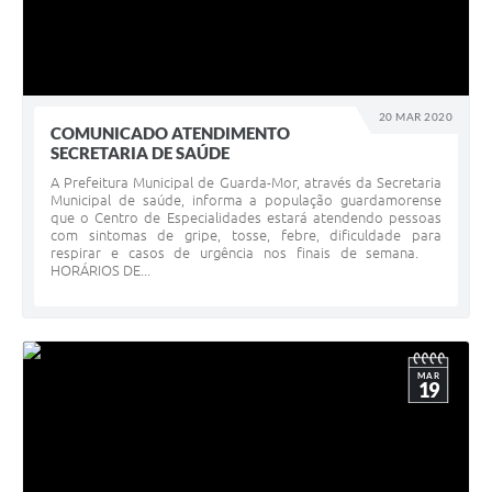
20 MAR 2020
COMUNICADO ATENDIMENTO
SECRETARIA DE SAÚDE
A Prefeitura Municipal de Guarda-Mor, através da Secretaria
Municipal de saúde, informa a população guardamorense
que o Centro de Especialidades estará atendendo pessoas
com sintomas de gripe, tosse, febre, dificuldade para
respirar e casos de urgência nos finais de semana.
HORÁRIOS DE...
MAR
19