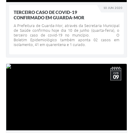
10 JUN 2020
TERCEIRO CASO DE COVID-19
CONFIRMADO EM GUARDA-MOR
A Prefeitura de Guarda-Mor, através da Secretaria Municipal
de Saúde confirmou hoje dia 10 de junho (quarta-feira), o
terceiro caso de covid-19 no município. O
Boletim Epidemiológico também aponta 02 casos em
isolamento, 41 em quarentena e 1 curado.
JUN
09