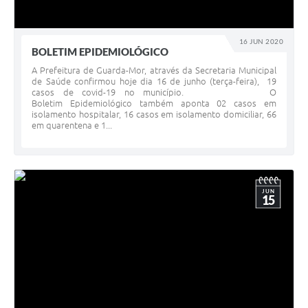
16 JUN 2020
BOLETIM EPIDEMIOLÓGICO
A Prefeitura de Guarda-Mor, através da Secretaria Municipal
de Saúde confirmou hoje dia 16 de junho (terça-feira), 19
casos de covid-19 no município. O
Boletim Epidemiológico também aponta 02 casos em
isolamento hospitalar, 16 casos em isolamento domiciliar, 66
em quarentena e 1...
JUN
15