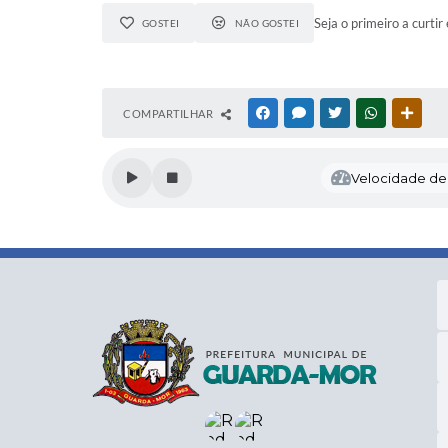
Seja o primeiro a curtir 
GOSTEI
NÃO GOSTEI
COMPARTILHAR
FACEBOOK
MESSENGER
TWITTER
WHATSAPP
OUTR
Velocidade de l