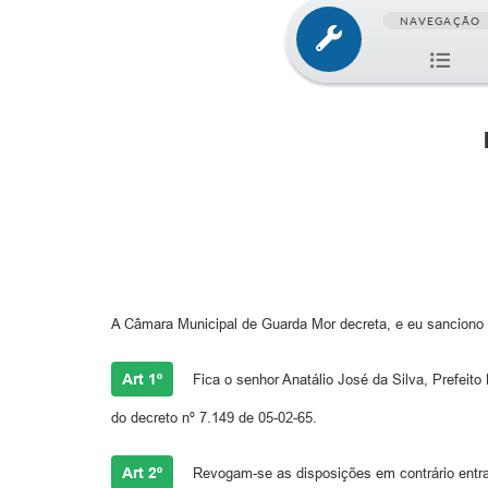
NAVEGAÇÃO
A Câmara Municipal de Guarda Mor decreta, e eu sanciono 
Art 1º
Fica o senhor Anatálio José da Silva, Prefeit
do decreto nº 7.149 de 05-02-65.
Art 2º
Revogam-se as disposições em contrário entran