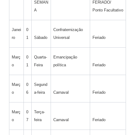
SEMAN
FERIADO/
A
Ponto Facultativo
Janei
0
Confraternização
ro
1
Sábado
Universal
Feriado
Març
0
Quarta-
Emancipação
o
1
Feira
política
Feriado
Març
0
Segund
o
6
a-feira
Carnaval
Feriado
Març
0
Terça-
o
7
feira
Carnaval
Feriado