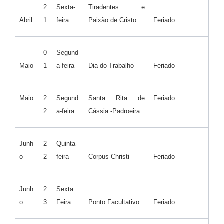
2
Sexta-
Tiradentes e
Abril
1
feira
Paixão de Cristo
Feriado
0
Segund
Maio
1
a-feira
Dia do Trabalho
Feriado
Maio
2
Segund
Santa Rita de
Feriado
2
a-feira
Cássia -Padroeira
Junh
2
Quinta-
o
2
feira
Corpus Christi
Feriado
Junh
2
Sexta
o
3
Feira
Ponto Facultativo
Feriado