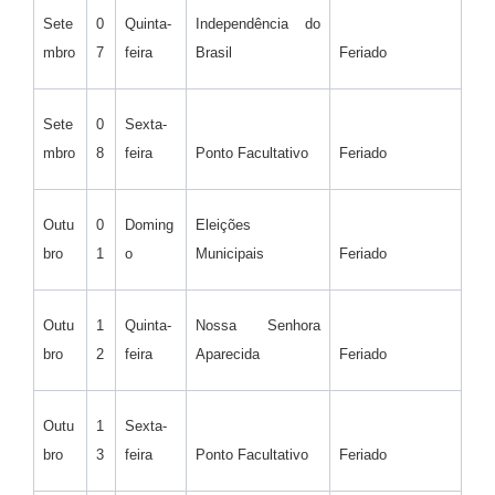
Sete
0
Quinta-
Independência do
mbro
7
feira
Brasil
Feriado
Sete
0
Sexta-
mbro
8
feira
Ponto Facultativo
Feriado
Outu
0
Doming
Eleições
bro
1
o
Municipais
Feriado
Outu
1
Quinta-
Nossa Senhora
bro
2
feira
Aparecida
Feriado
Outu
1
Sexta-
bro
3
feira
Ponto Facultativo
Feriado