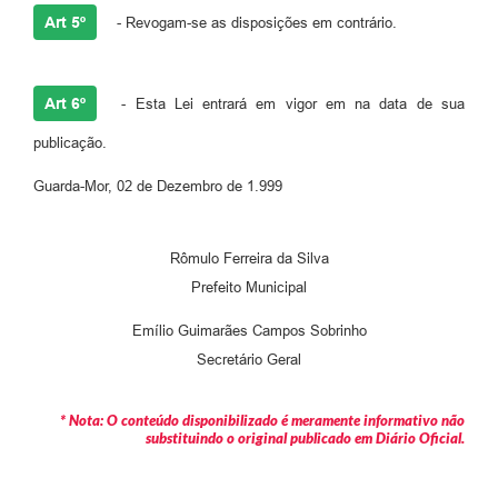
Art 5º
- Revogam-se as disposições em contrário.
Art 6º
- Esta Lei entrará em vigor em na data de sua
publicação.
Guarda-Mor, 02 de Dezembro de 1.999
Rômulo Ferreira da Silva
Prefeito Municipal
Emílio Guimarães Campos Sobrinho
Secretário Geral
* Nota: O conteúdo disponibilizado é meramente informativo não
substituindo o original publicado em Diário Oficial.