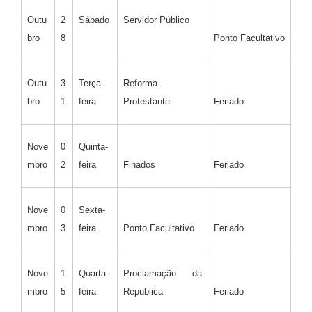
Outu
2
Sábado
Servidor Público
bro
8
Ponto Facultativo
Outu
3
Terça-
Reforma
bro
1
feira
Protestante
Feriado
Nove
0
Quinta-
mbro
2
feira
Finados
Feriado
Nove
0
Sexta-
mbro
3
feira
Ponto Facultativo
Feriado
Nove
1
Quarta-
Proclamação da
mbro
5
feira
Republica
Feriado