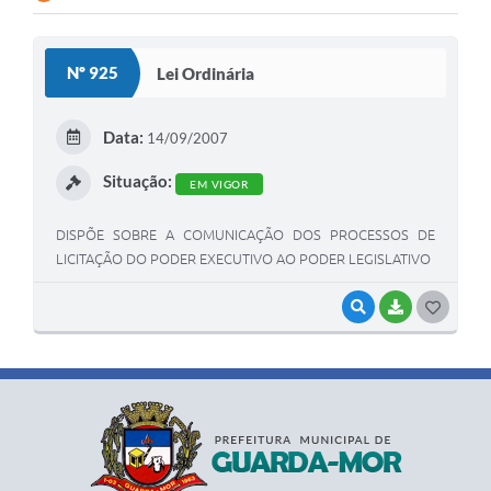
Nº 925
Lei Ordinária
Data:
14/09/2007
Situação:
EM VIGOR
DISPÕE SOBRE A COMUNICAÇÃO DOS PROCESSOS DE
LICITAÇÃO DO PODER EXECUTIVO AO PODER LEGISLATIVO
VISUALIZAR
BAIXAR
G
O
S
T
E
I