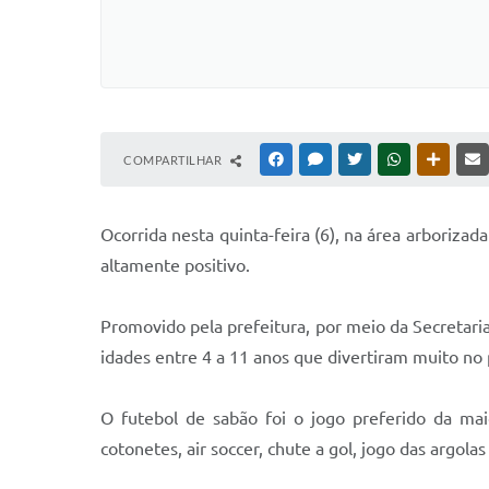
COMPARTILHAR
FACEBOOK
MESSENGER
TWITTER
WHATSAPP
OUTRAS
Ocorrida nesta quinta-feira (6), na área arboriza
altamente positivo.
Promovido pela prefeitura, por meio da Secretar
idades entre 4 a 11 anos que divertiram muito no p
O futebol de sabão foi o jogo preferido da mai
cotonetes, air soccer, chute a gol, jogo das argolas