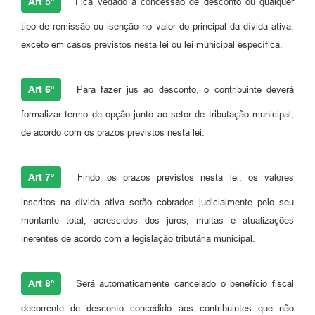
Art 5º
Fica vedado a concessão de desconto ou qualquer
tipo de remissão ou isenção no valor do principal da dívida ativa,
exceto em casos previstos nesta lei ou lei municipal específica.
Art 6º
Para fazer jus ao desconto, o contribuinte deverá
formalizar termo de opção junto ao setor de tributação municipal,
de acordo com os prazos previstos nesta lei.
Art 7º
Findo os prazos previstos nesta lei, os valores
inscritos na dívida ativa serão cobrados judicialmente pelo seu
montante total, acrescidos dos juros, multas e atualizações
inerentes de acordo com a legislação tributária municipal.
Art 8º
Será automaticamente cancelado o benefício fiscal
decorrente de desconto concedido aos contribuintes que não