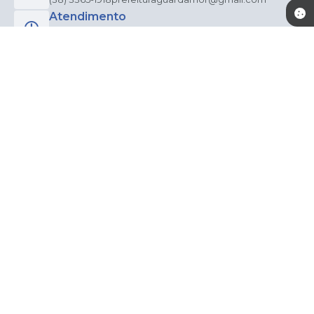
Atendimento
Atendimento de Segunda-feira a Sexta-feira das 7:30
às 17:00h
CNPJ
18.277.947/0001-00
Newsletter
Inscreva-se e receba informativos
CADASTRAR
Versão do Sistema:
3.5.3 - 19/06/2026
Portal atualizado em:
06/08/2026 15:20
Dados Abertos
© Copyright Instar - 2006-2026. Todos os direitos
reservados -
Instar Tecnologia