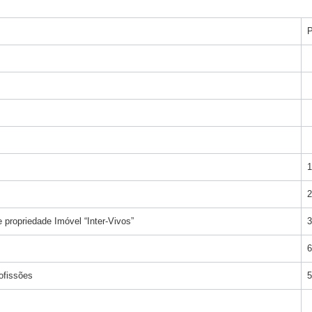
P
1
2
propriedade Imóvel “Inter-Vivos”
3
6
ofissões
5