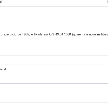
al
1
exercício de 1965, é fixada em Cr$ 49.347.088 (quarenta e nove milhões tr
eral