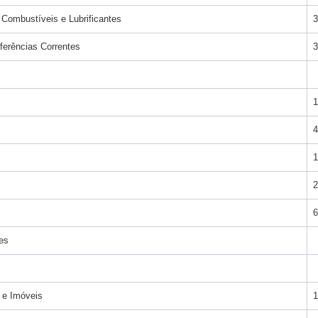
 Combustíveis e Lubrificantes
3
ferências Correntes
3
1
4
1
2
6
es
 e Imóveis
1