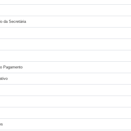
o da Secretária
to Pagamento
ativo
es