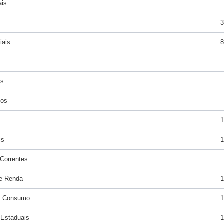
ais
3
iais
8
os
cos
1
is
1
 Correntes
de Renda
1
de Consumo
1
 Estaduais
1