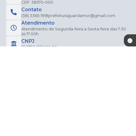
CEP: 38570-000
Contato
(38) 3365-1918
prefeituraguardamor@gmail.com
Atendimento
Atendimento de Segunda-feira a Sexta-feira das 7:30
às 17:00h
CNPJ
18.277.947/0001-00
Newsletter
Inscreva-se e receba informativos
CADASTRAR
Versão do Sistema:
3.5.3 - 19/06/2026
Portal atualizado em:
06/08/2026 15:20
Dados Abertos