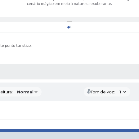
cenário mágico em meio à natureza exuberante.
ste ponto turístico.
 MÍDIAS
eitura:
Tom de voz: