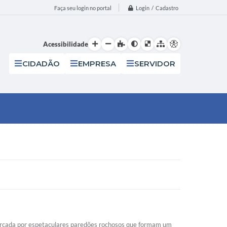
Login / Cadastro
Faça seu login no portal
Acessibilidade
CIDADÃO
EMPRESA
SERVIDOR
ercada por espetaculares paredões rochosos que formam um