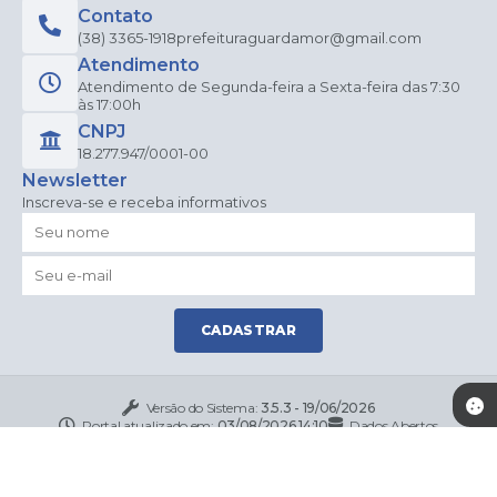
Contato
(38) 3365-1918
prefeituraguardamor@gmail.com
Atendimento
Atendimento de Segunda-feira a Sexta-feira das 7:30
às 17:00h
CNPJ
18.277.947/0001-00
Newsletter
Inscreva-se e receba informativos
CADASTRAR
Versão do Sistema:
3.5.3 - 19/06/2026
Portal atualizado em:
03/08/2026 14:10
Dados Abertos