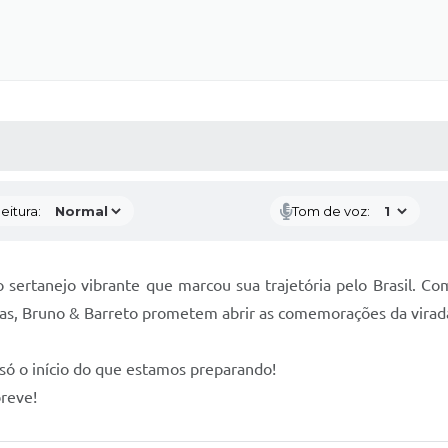
 MÍDIAS
RECEBA NOTÍCIAS
eitura:
Tom de voz:
sertanejo vibrante que marcou sua trajetória pelo Brasil. C
estas, Bruno & Barreto prometem abrir as comemorações da vira
 só o início do que estamos preparando!
breve!