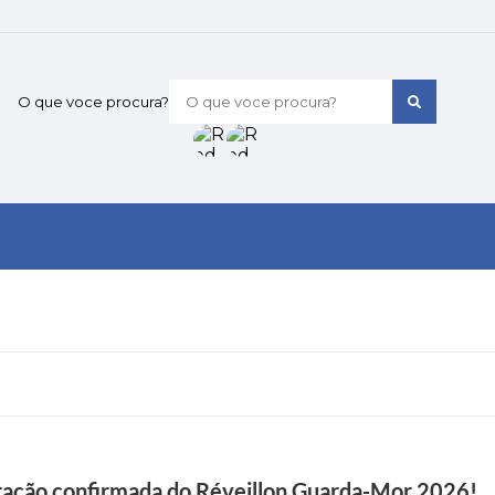
O que voce procura?
tração confirmada do Réveillon Guarda-Mor 2026!