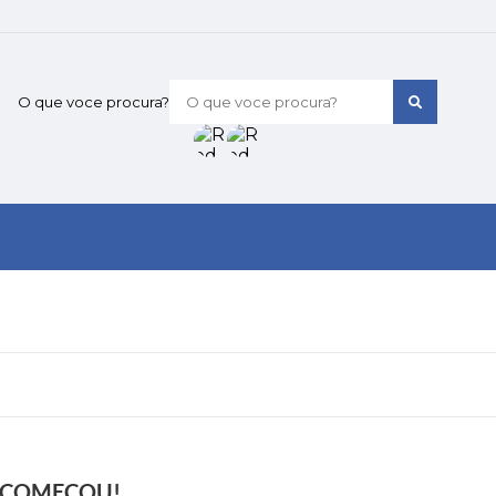
O que voce procura?
Á COMEÇOU!