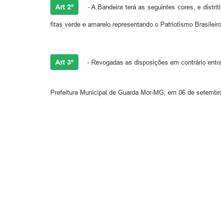
Art 2º
- A Bandeira terá as seguintes cores, e distri
fitas verde e amarelo representando o Patriotismo Brasileiro
Art 3º
- Revogadas as disposições em contrário entra
Prefeitura Municipal de Guarda Mor-MG, em 06 de setembr