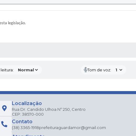
esta legislação.
AS MÍDIAS
eitura:
Tom de voz:
Localização
Rua Dr. Candido Ulhoa Nº 250, Centro
CEP: 38570-000
Contato
(38) 3365-1918
prefeituraguardamor@gmail.com