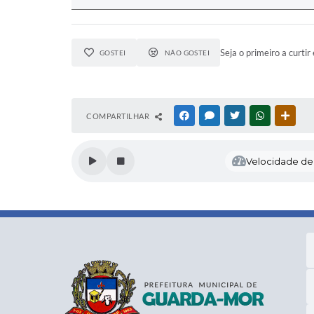
Seja o primeiro a curtir 
GOSTEI
NÃO GOSTEI
COMPARTILHAR
FACEBOOK
MESSENGER
TWITTER
WHATSAPP
OUTR
Velocidade de l