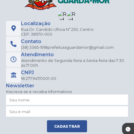
Localização
Rua Dr. Candido Ulhoa Nº 250, Centro
CEP: 38570-000
Contato
(38) 3365-1918
prefeituraguardamor@gmail.com
Atendimento
Atendimento de Segunda-feira a Sexta-feira das 7:30
às 17:00h
CNPJ
18.277.947/0001-00
Newsletter
Inscreva-se e receba informativos
CADASTRAR