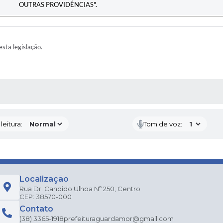
OUTRAS PROVIDÊNCIAS".
esta legislação.
AS MÍDIAS
eitura:
Tom de voz:
Localização
Rua Dr. Candido Ulhoa Nº 250, Centro
CEP: 38570-000
Contato
(38) 3365-1918
prefeituraguardamor@gmail.com