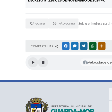
DECRETO Nº 2289, 28 DE NOVEMBRO DE 2024
Seja o primeiro a curtir 
GOSTEI
NÃO GOSTEI
COMPARTILHAR
FACEBOOK
MESSENGER
TWITTER
WHATSAPP
OUTR
Velocidade de l