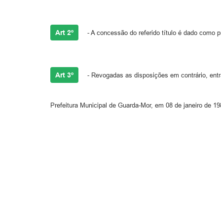
Art 2º
- A concessão do referido título é dado como 
Art 3º
- Revogadas as disposições em contrário, entra
Prefeitura Municipal de Guarda-Mor, em 08 de janeiro de 19