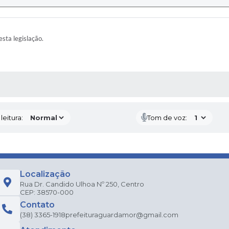
esta legislação.
AS MÍDIAS
eitura:
Tom de voz:
Localização
Rua Dr. Candido Ulhoa Nº 250, Centro
CEP: 38570-000
Contato
(38) 3365-1918
prefeituraguardamor@gmail.com