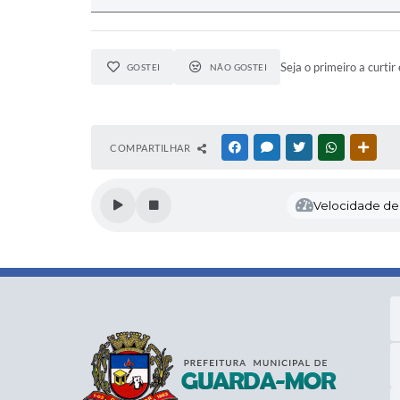
Seja o primeiro a curtir 
GOSTEI
NÃO GOSTEI
COMPARTILHAR
FACEBOOK
MESSENGER
TWITTER
WHATSAPP
OUTR
Velocidade de l