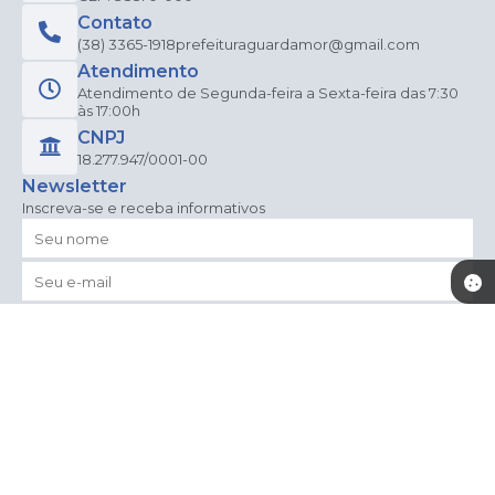
Contato
(38) 3365-1918
prefeituraguardamor@gmail.com
Atendimento
Atendimento de Segunda-feira a Sexta-feira das 7:30
às 17:00h
CNPJ
18.277.947/0001-00
Newsletter
Inscreva-se e receba informativos
CADASTRAR
Versão do Sistema:
3.5.3 - 19/06/2026
Portal atualizado em:
06/08/2026 15:20
Dados Abertos