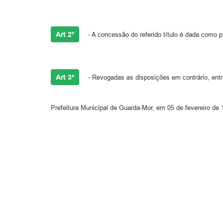
Art 2º
- A concessão do referido título é dada como p
Art 3º
- Revogadas as disposições em contrário, entr
Prefeitura Municipal de Guarda-Mor, em 05 de fevereiro de 