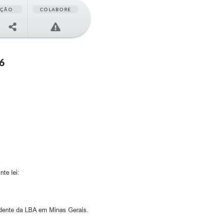
AÇÃO
COLABORE
6
te lei:
endente da LBA em Minas Gerais.