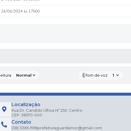
26/06/2024 às 17h00
 MÍDIAS
eitura:
Tom de voz:
Localização
Rua Dr. Candido Ulhoa Nº 250, Centro
CEP: 38570-000
Contato
(38) 3365-1918
prefeituraguardamor@gmail.com