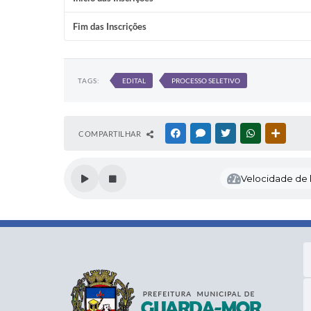
Fim das Inscrições
TAGS:
EDITAL
PROCESSO SELETIVO
COMPARTILHAR
FACEBOOK
MESSENGER
TWITTER
WHATSAPP
OUTRAS
Velocidade de l