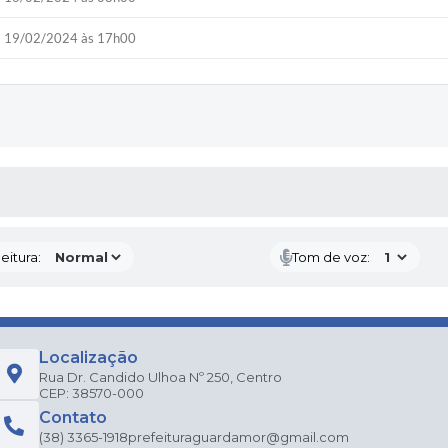
19/02/2024 às 17h00
 MÍDIAS
eitura:
Tom de voz:
Localização
Rua Dr. Candido Ulhoa Nº 250, Centro
CEP: 38570-000
Contato
(38) 3365-1918
prefeituraguardamor@gmail.com