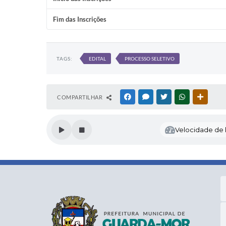
Fim das Inscrições
TAGS:
EDITAL
PROCESSO SELETIVO
COMPARTILHAR
FACEBOOK
MESSENGER
TWITTER
WHATSAPP
OUTRAS
Velocidade de l