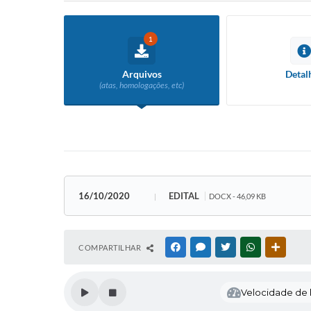
1
Arquivos
Detal
(atas, homologações, etc)
16/10/2020
EDITAL
DOCX - 46,09 KB
COMPARTILHAR
FACEBOOK
MESSENGER
TWITTER
WHATSAPP
OUTRAS
Velocidade de l