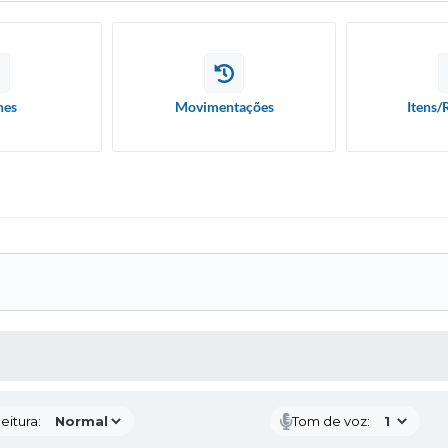
hes
Movimentações
Itens/
 MÍDIAS
eitura:
Tom de voz: