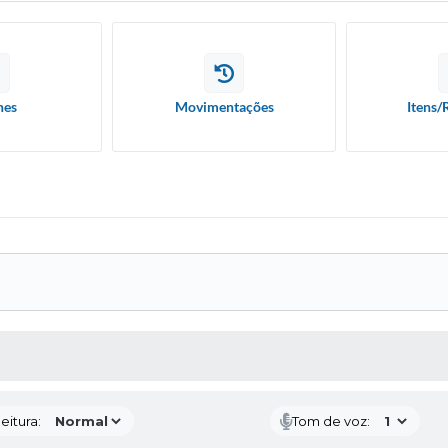
hes
Movimentações
Itens/
 MÍDIAS
eitura:
Tom de voz: