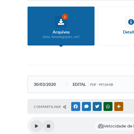
1
Arquivos
Detal
(atas, homologações, etc)
30/03/2020
EDITAL
PDF - 997,04 KB
COMPARTILHAR
FACEBOOK
MESSENGER
TWITTER
WHATSAPP
OUTRAS
Velocidade de l