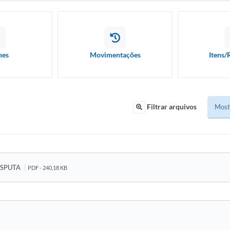
hes
Movimentações
Itens/
Filtrar arquivos
ISPUTA
PDF - 240,18 KB